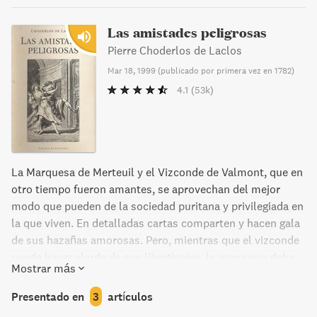
Las amistades peligrosas
Pierre Choderlos de Laclos
Mar 18, 1999
(
publicado por primera vez en 1782
)
4.1
(53k)
La Marquesa de Merteuil y el Vizconde de Valmont, que en
otro tiempo fueron amantes, se aprovechan del mejor
modo que pueden de la sociedad puritana y privilegiada en
la que viven. En detalladas cartas comparten y hacen gala
de sus hazañas amorosas. Pero, mientras que el vizconde
puede hacer alarde de sus libertinajes, la marquesa debe
Mostrar más
disimular. Su rango social, su viudez y su condición de
mujer la obligan a comportarse con doblez, y para
Presentado en
3
artículos
competir con el vizconde debe intentar escapar del papel