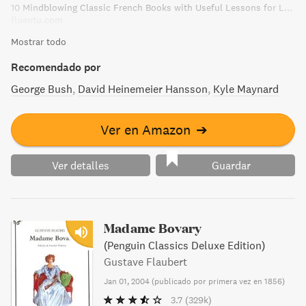
10 Mindblowing Classic French Books with Useful Lessons for Learners | FluentU French
despojar a los hombres de la condición de sujetos
fluentu.com
autónomos, les eximen también de responsabilidad y de
Mostrar todo
culpa.
Recomendado por
George Bush
David Heinemeier Hansson
Kyle Maynard
Ver en Amazon
➔
Ver detalles
Guardar
Madame Bovary
(Penguin Classics Deluxe Edition)
Gustave Flaubert
Jan 01, 2004
(
publicado por primera vez en 1856
)
3.7
(329k)