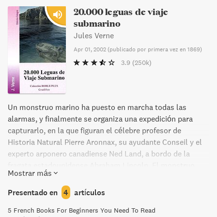
20.000 leguas de viaje
submarino
Jules Verne
Apr 01, 2002
(
publicado por primera vez en 1869
)
3.9
(250k)
Un monstruo marino ha puesto en marcha todas las
alarmas, y finalmente se organiza una expedición para
capturarlo, en la que figuran el célebre profesor de
Historia Natural Pierre Aronnax, su ayudante Conseil y el
experto arponero canadiense Ned Land, a bordo de la
fragata estadounidense Abraham Lincoln. El monstruo
Mostrar más
resulta ser un sorprendente submarino a las órdenes del
capitán Nemo, y el hecho de que deba mantener el secreto
Presentado en
4
artículos
plantea un grave problema al capitán en cuanto a la
5 French Books For Beginners You Need To Read
liberación de los tres personajes principales. El capitán