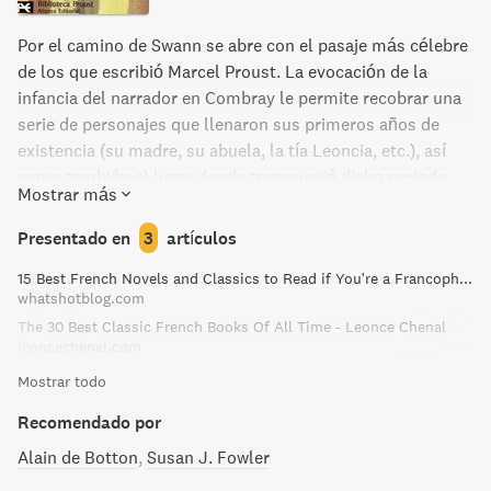
Por el camino de Swann se abre con el pasaje más célebre
de los que escribió Marcel Proust. La evocación de la
infancia del narrador en Combray le permite recobrar una
serie de personajes que llenaron sus primeros años de
existencia (su madre, su abuela, la tía Leoncia, etc.), así
como también el lugar donde transcurrió dicho periodo.
Mostrar más
Pronto cobran nitidez en la evocación del narrador los
paseos cotidianos de niño: el camino de Méséglise (que le
Presentado en
3
artículos
retrotrae, a su vez, al recuerdo de los personajes que lo
15 Best French Novels and Classics to Read if You're a Francophile
poblaban, como Swann, su hija Gilberta y el músico
whatshotblog.com
Vinteuil), y el camino de los Guermantes (que conduce
The 30 Best Classic French Books Of All Time - Leonce Chenal
hasta un espacio habitado por unos aristócratas cuyas
leoncechenal.com
vidas son demasiado irreales para el conocimiento del
Mostrar todo
mundo que posesa aquel niño). Rememora la relación
amorosa entre Swann y su futura esposa, Odette de Crécy.
Recomendado por
La mala reputación que goza ésta entre la alta sociedad, lo
Alain de Botton
Susan J. Fowler
obliga a frecuentar otros ambientes, como la casa de los