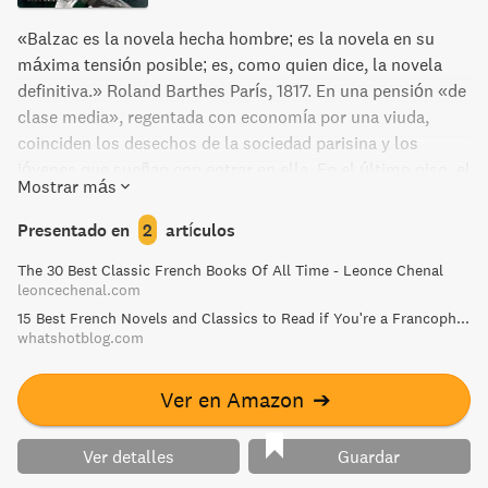
«Balzac es la novela hecha hombre; es la novela en su
máxima tensión posible; es, como quien dice, la novela
definitiva.» Roland Barthes París, 1817. En una pensión «de
clase media», regentada con economía por una viuda,
coinciden los desechos de la sociedad parisina y los
jóvenes que sueñan con entrar en ella. En el último piso, el
Mostrar más
más barato, viven puerta por puerta un anciano que amasó
una fortuna fabricando fideos y que, habiendo casado
Presentado en
2
artículos
espléndidamente a sus hijas, ahora es menospreciado por
The 30 Best Classic French Books Of All Time - Leonce Chenal
ellas, y un estudiante de provincias que apenas tiene para
leoncechenal.com
unos guantes amarillos con los que triunfar en un baile.
15 Best French Novels and Classics to Read if You're a Francophile
Un tercer huésped, el misterioso Vautrin, que detecta la
whatshotblog.com
ambición del estudiante, le propone un tortuoso crimen
que podría enriquecerlo de la noche a la mañana. El pobre
Ver en Amazon
➔
Goriot (1835), una de las novelas más justamente célebres
de la historia de la literatura, enfrenta a dos hombres en
los dos extremos de la vida: el anciano que la concluye en
Ver detalles
Guardar
la ingratitud y la ruina y el joven que se abre a ella