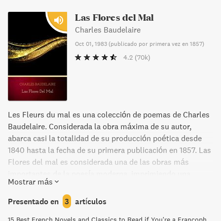
Las Flores del Mal
Charles Baudelaire
Oct 01, 1983
(
publicado por primera vez en 1857
)
4.2
(70k)
Les Fleurs du mal es una colección de poemas de Charles
Baudelaire. Considerada la obra máxima de su autor,
abarca casi la totalidad de su producción poética desde
1840 hasta la fecha de su primera publicación en 1857. Las
Flores del mal es considerada una de las obras más
importantes de la poesía moderna, imprimiendo una
Mostrar más
estética nueva, donde la belleza y lo sublime surgen, a
través del lenguaje poético, de la realidad más trivial.
Presentado en
3
artículos
15 Best French Novels and Classics to Read if You're a Francophile