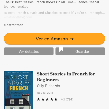
The 30 Best Classic French Books Of All Time - Leonce Chenal
que la sociedad le impone.
leoncechenal.com
15 Best French Novels and Classics to Read if You're a Francophile
whatshotblog.com
Mostrar todo
Ver en Amazon
➔
Ver detalles
Guardar
Short Stories in French for
Beginners
Olly Richards
Nov 13, 2018
4.1
(734)