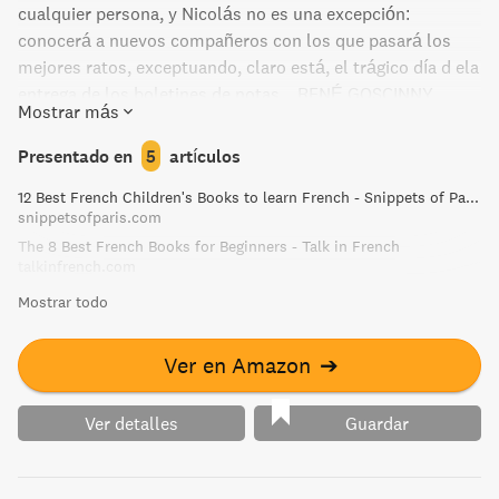
cualquier persona, y Nicolás no es una excepción:
conocerá a nuevos compañeros con los que pasará los
mejores ratos, exceptuando, claro está, el trágico día d ela
entrega de los boletines de notas... RENÉ GOSCINNY
Mostrar más
empezó su actividad profesional como escenógrafo y
hombre de negocioas, pero las mayores cotas de
Presentado en
5
artículos
popularidad las alcanzó como guionista. Logró, trabajando
12 Best French Children's Books to learn French - Snippets of Paris
con diferentes dibujantes, inmortalizar a personajes tan
snippetsofparis.com
entrañables como pueden ser Astérix y Obélix, y Lucky
The 8 Best French Books for Beginners - Talk in French
Luke. Los cinco libros de la serie El pequeño Nicolás,
talkinfrench.com
ilustrados genialmente por Sempé, son una muestra de su
Mostrar todo
ingenio y comicidad.
Ver en Amazon
➔
Ver detalles
Guardar