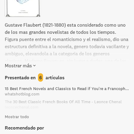
Gustave Flaubert (1821-1880) esta considerado como uno
de los mas grandes novelistas de todos los tiempos.
Figura puente entre el romanticismo y el realismo, dio una
estructura definitiva a la novela, genero todavia vacilante y
ambiguo, elevandola a la categoria de los generos
clasicos. Madame Bovary es, sin lugar a dudas, una de las
Mostrar más
novelas mas importantes de la literatura universal. Su
publicacion en 1856 suscito un proceso por ofensa a la
Presentado en
6
artículos
moral publica y a la religion del que Flaubert salio
15 Best French Novels and Classics to Read if You're a Francophile
absuelto. Favorecida por el escandalo, la novela inicio a
whatshotblog.com
partir de ahi su camino a la gloria, que el paso del tiempo
The 30 Best Classic French Books Of All Time - Leonce Chenal
no hace sino acrecentar. Emma Bovary, con la imaginación
leoncechenal.com
repleta de románticas ilusiones sobre el amor y la pasión,
Mostrar todo
se topa con la realidad de un insípido matrimonio que la
ahoga, y busca las sensaciones sobre las que ha leído en
Recomendado por
los libros a través de una serie de aventuras amorosas.