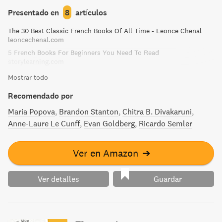
Presentado en
8
artículos
The 30 Best Classic French Books Of All Time - Leonce Chenal
leoncechenal.com
5 French Books For Beginners You Need To Read
storylearning.com
Mostrar todo
Recomendado por
Maria Popova
Brandon Stanton
Chitra B. Divakaruni
Anne-Laure Le Cunff
Evan Goldberg
Ricardo Semler
Ver en Amazon
➔
Ver detalles
Guardar