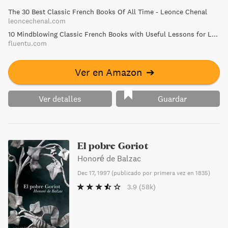
Estados Unidos la versión cinematográfica, Buen Amigo
The 30 Best Classic French Books Of All Time - Leonce Chenal
(Bel Ami) está interpretada por Robert Pattinson,
leoncechenal.com
protagonista de la famosa saga Crepúsculo, por Uma
10 Mindblowing Classic French Books with Useful Lessons for Learners | FluentU French
Thurman, Christina Ricci y Kristin Scott Thomas.
fluentu.com
Ver en Amazon
➔
Ver detalles
Guardar
El pobre Goriot
Honoré de Balzac
Dec 17, 1997
(
publicado por primera vez en 1835
)
3.9
(58k)