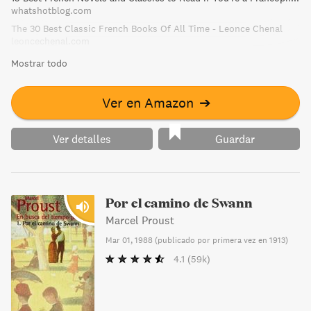
whatshotblog.com
The 30 Best Classic French Books Of All Time - Leonce Chenal
leoncechenal.com
Mostrar todo
Ver en Amazon
➔
Ver detalles
Guardar
Por el camino de Swann
Marcel Proust
Mar 01, 1988
(
publicado por primera vez en 1913
)
4.1
(59k)