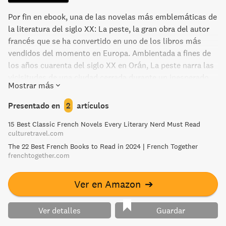
la felicidad de estar con quien de verdad es importante. A
punto de ser llevada al cine, Juntos, nada más ha hecho
Por fin en ebook, una de las novelas más emblemáticas de
temblar durante meses las listas de los libros más
la literatura del siglo XX: La peste, la gran obra del autor
vendidos de Francia.
francés que se ha convertido en uno de los libros más
vendidos del momento en Europa. Ambientada a fines de
los años cuarenta del siglo XX en Orán, La peste narra las
vicisitudes de una ciudad cerrada durante un inesperado
Mostrar más
brote de peste bubónica. La trama es sencilla y va desde el
contagio inicial hasta el final de la epidemia, pero la
Presentado en
2
artículos
hondura de sus planteamientos, así como la humanidad
15 Best Classic French Novels Every Literary Nerd Must Read
de sus personajes, hace del libro uno de los más
culturetravel.com
memorables de la literatura moderna. Ya en fechas de su
The 22 Best French Books to Read in 2024 | French Together
publicación original, el autor confirmó lo que muchos
frenchtogether.com
lectores veían por sí solos: la epidemia era una alegoría de
la ocupación nazi en Francia. Sin embargo, ese paralelismo
Ver en Amazon
➔
no agota la capacidad profética del relato, que advierte
sobre los peligros invisibles que acechan a toda sociedad
moderna y reflexiona sobre los modos en que pueden
Ver detalles
Guardar
afrontarse. Sin falso voluntarismo, Camus defiende la