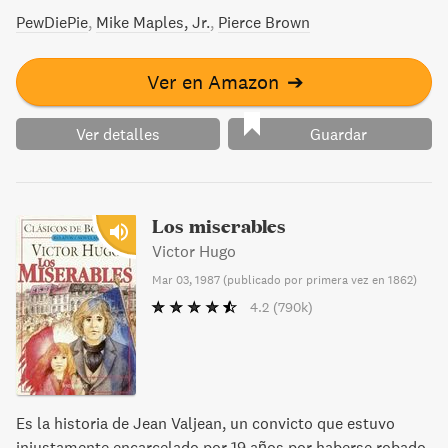
this work is important enough to be preserved,
PewDiePie
Mike Maples, Jr.
Pierce Brown
reproduced, and made generally available to the public.
We appreciate your support of the preservation process,
and thank you for being an important part of keeping this
Ver en Amazon
➔
knowledge alive and relevant.
Ver detalles
Guardar
Los miserables
Victor Hugo
Mar 03, 1987
(
publicado por primera vez en 1862
)
4.2
(790k)
Es la historia de Jean Valjean, un convicto que estuvo
injustamente encarcelado por 19 años por haberse robado