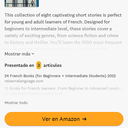
This collection of eight captivating short stories is perfect
for young and adult learners of French. Designed for
beginners to intermediate level, these stories cover a
variety of exciting genres, from science fiction and crime
to history and thriller. You'll learn the 1000 most frequent
words, and be able to improve your speaking ability
Mostrar más
through authentic spoken dialogues. Comprehension
questions and a glossary for bolded words are included to
Presentado en
3
artículos
make learning stress-free and enjoyable. Whether you're
24 French Books (for Beginners + Intermediate Students) 2022
looking to improve your French language skills or simply
relearnalanguage.com
enjoy reading, Short Stories in French for Beginners is
10 Books for French learners: From Beginner to Advanced Levels — French Lessons in Paris | French à la Carte © 2020
unmissable.
private-frenchlessons-paris.com
Mostrar todo
Ver en Amazon
➔