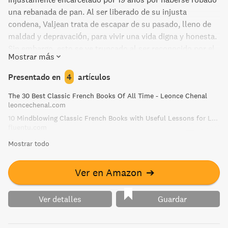
una rebanada de pan. Al ser liberado de su injusta
condena, Valjean trata de escapar de su pasado, lleno de
maldad y depravación, para vivir una vida digna y honesta.
Sin embargo, esto se ve truncado al ser reconocido por el
Mostrar más
inspector Javert, quien lo persigue obsesionadamente
para enviarlo de nuevo a prisión. Esta persecución
Presentado en
4
artículos
consume la vida de ambos hombres, terminando en un
The 30 Best Classic French Books Of All Time - Leonce Chenal
inesperado desenlace.
leoncechenal.com
10 Mindblowing Classic French Books with Useful Lessons for Learners | FluentU French
fluentu.com
Mostrar todo
Ver en Amazon
➔
Ver detalles
Guardar