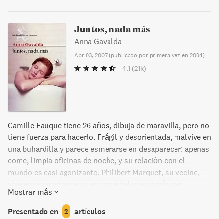
Juntos, nada más
Anna Gavalda
Apr 03, 2007
(
publicado por primera vez en 2004
)
4.1
(21k)
Camille Fauque tiene 26 años, dibuja de maravilla, pero no
tiene fuerza para hacerlo. Frágil y desorientada, malvive en
una buhardilla y parece esmerarse en desaparecer: apenas
come, limpia oficinas de noche, y su relación con el
mundo es casi agonizante. Philibert Marquet, su vecino,
vive en un apartamento enorme del que podría ser
Mostrar más
desalojado; es tartamudo, un caballero a la antigua que
vende postales en un museo, y el casero de Franck
Presentado en
2
artículos