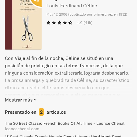
Louis-Ferdinand Céline
May 17, 2006
(
publicado por primera vez en 1932
)
4.2
(41k)
Con Viaje al fin de la noche, Céline se situó en una
posición de privilegio en las letras francesas, de la que
ninguna consideración extraliteraria lograría desbancarlo.
La prosa amarga y quebradiza de Céline, su característico
ritmo acelerado, el lirismos descarnado con que
construyó a sus personajes o la altiva mueca con que
Mostrar más
contempló la existencia con claves indispensables para
comprender la literatura europea y latinoamericana actual.
Presentado en
2
artículos
Ferdinand Bardamu, el protagonista de esta historia, es un
The 30 Best Classic French Books Of All Time - Leonce Chenal
héroe de nuestro tiempo, y sabido es que nuestro tiempo
leoncechenal.com
apenas sí da héroes: herido en la primera guerra mundial,
15 Best Classic French Novels Every Literary Nerd Must Read