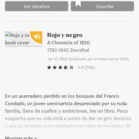
Ver detalles
Guardar
Rojo y negro
A Chronicle of 1830
1783-1842 Stendhal
Jan 01, 2002
(
publicado por primera vez en 1830
)
3.9
(74k)
En un aserradero perdido en los bosques del Franco
Condado, un joven seminarista despreciado por su ruda
familia, lleno de sueños y ambiciones, lee un libro. Poco
sospecha que su vida está a punto de dar un giro decisivo
y que su entrada como preceptor en casa de monsieur de
Rênal será el comienzo de su apertura al amor, a la vida y,
Mostrar más