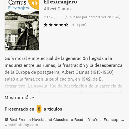
El extranjero
Albert Camus
Mar 28, 1989
(
publicado por primera vez en 1942
)
4.0
(1m)
Guía moral e intelectual de la generación llegada a la
madurez entre las ruinas, la frustración y la desesperanza
de la Europa de postguerra, Albert Camus (1913-1960)
saltó a la fama con la publicación, en 1942, de El
extranjero. La novela -lúcida descripción de la carencia de
valores del mundo contemporáneo- tiene como referencia
Mostrar más
omnipresente a Meursault, su protagonista, a quien una
serie de circunstancias conduce a cometer un crimen
Presentado en
8
artículos
aparentemente inmotivado; su muerte en el patíbulo no
15 Best French Novels and Classics to Read if You're a Francophile
tendrá más sentido que su vida, corroída por la
whatshotblog.com
cotidianidad y gobernada por fuerzas anónimas que, al