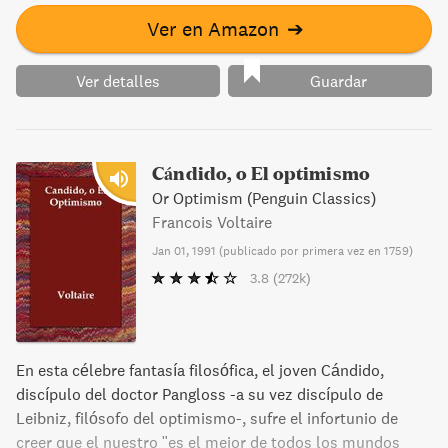
Verdurin, unos nuevos ricos que encarnan los anhelos de
ascenso social. En la última parte de esta primera entrega,
Ver en Amazon
➔
el narrador ya se recuerda a sí mismo como ese
adolescente angustiado por su pasión amorosa hacia
Ver detalles
Guardar
Gilberta, la hija de Swann.
Cándido, o El optimismo
Or Optimism (Penguin Classics)
Francois Voltaire
Jan 01, 1991
(
publicado por primera vez en 1759
)
3.8
(272k)
En esta célebre fantasía filosófica, el joven Cándido,
discípulo del doctor Pangloss -a su vez discípulo de
Leibniz, filósofo del optimismo-, sufre el infortunio de
creer que el nuestro "es el mejor de todos los mundos