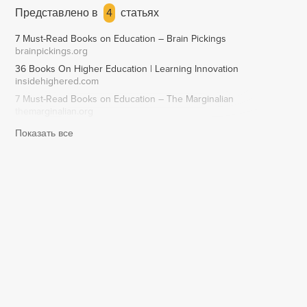
Представлено в
4
статьях
7 Must-Read Books on Education – Brain Pickings
brainpickings.org
36 Books On Higher Education | Learning Innovation
insidehighered.com
7 Must-Read Books on Education – The Marginalian
themarginalian.org
Показать все