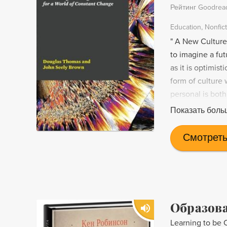
Рейтинг Goodrea
Education
Nonfic
" A New Culture
to imagine a fut
as it is optimi
form of culture
personal is both
ability to manag
Показать боль
the play of the 
education and l
Смотреть
roadmap showing
conditions.
Образова
Learning to be 