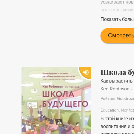
усваивают нов
практическими
совершенствов
Показать боль
роль, которую
учебного опыта
Смотреть
последователь
преподавателя
родителям, пс
обучения в шк
Школа б
Как вырастить
Ken Robinson
-
Рейтинг Goodrea
Education
Nonfic
В этой книге и
воспитания и 