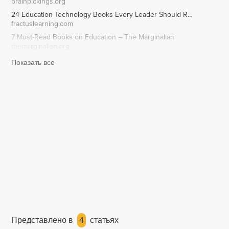
brainpickings.org
24 Education Technology Books Every Leader Should Read - Fractus Learning
fractuslearning.com
7 Must-Read Books on Education – The Marginalian
themarginalian.org
Показать все
Представлено в
4
статьях