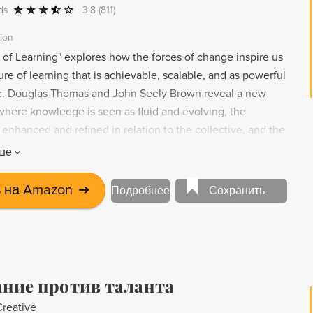
ds
3.8
(811)
tion
 of Learning" explores how the forces of change inspire us
ure of learning that is achievable, scalable, and as powerful
stic. Douglas Thomas and John Seely Brown reveal a new
 where knowledge is seen as fluid and evolving, the
 enhanced and refined in relation to the collective, and the
e, negotiate, and participate in the world is governed by
ше
imagination. This book looks at the challenges that our
earning environments face in a fresh way, and provides a
 на Amazon
➔
Подробнее
Сохранить
 how schools can prosper under the most difficult
ние против таланта
Creative