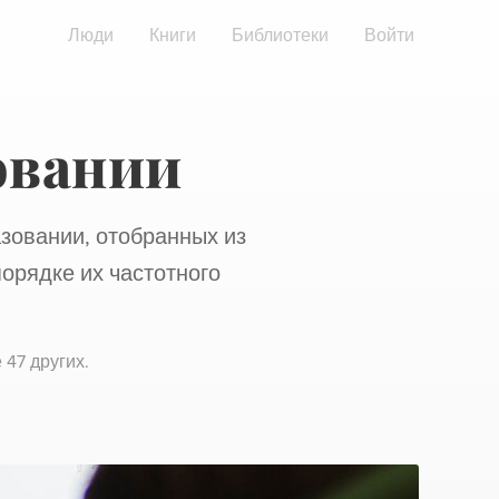
Люди
Книги
Библиотеки
Войти
овании
зовании, отобранных из
орядке их частотного
 47 других
.