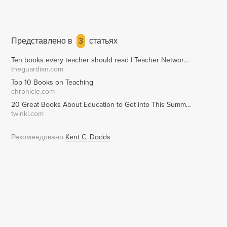
Представлено в
3
статьях
Ten books every teacher should read | Teacher Network | The Guardian
theguardian.com
Top 10 Books on Teaching
chronicle.com
20 Great Books About Education to Get into This Summer
twinkl.com
Рекомендовано
Kent C. Dodds