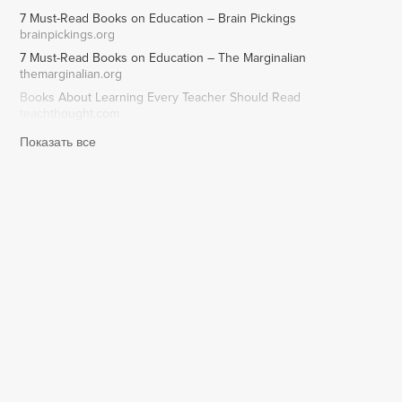
7 Must-Read Books on Education – Brain Pickings
brainpickings.org
7 Must-Read Books on Education – The Marginalian
themarginalian.org
Books About Learning Every Teacher Should Read
teachthought.com
Показать все