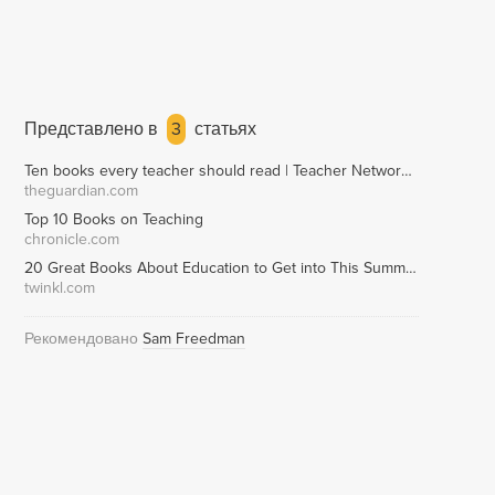
Представлено в
3
статьях
Ten books every teacher should read | Teacher Network | The Guardian
theguardian.com
Top 10 Books on Teaching
chronicle.com
20 Great Books About Education to Get into This Summer
twinkl.com
Рекомендовано
Sam Freedman