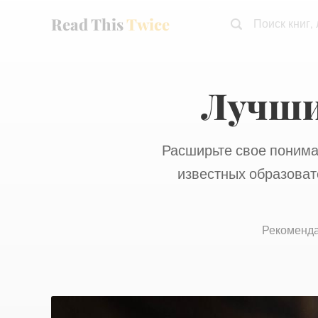
Read This
Twice
Поиск книг,
Лучши
Расширьте свое понима
известных образоват
Рекоменда