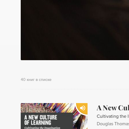
40 книг в списке
A New Cul
Cultivating the
Douglas Thoma