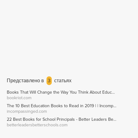
Представлено в
3
статьях
Books That Will Change the Way You Think About Education
bookriot.com
The 10 Best Education Books to Read in 2019 | | Incompassing Ed
incompassinged.com
22 Best Books for School Principals - Better Leaders Better Schools
betterleadersbetterschools.com