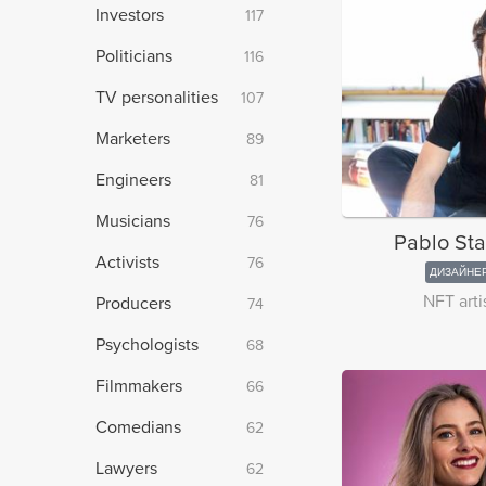
Investors
117
Politicians
116
TV personalities
107
Marketers
89
Engineers
81
Musicians
76
Pablo Sta
Activists
76
ДИЗАЙНЕ
NFT arti
Producers
74
Psychologists
68
Filmmakers
66
Comedians
62
Lawyers
62