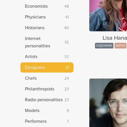
Economists
48
Physicians
41
Historians
40
Lisa Hana
Internet
35
personalities
ХУДОЖНИК
АВТОР
Artists
32
Designers
31
Chefs
24
Philanthropists
23
Radio personalities
23
Models
9
Performers
7