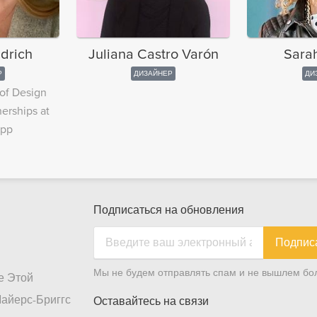
ldrich
Juliana Castro Varón
Sara
Р
ДИЗАЙНЕР
ДИ
of Design
erships at
App
Подписаться на обновления
Подпис
Мы не будем отправлять спам и не вышлем бол
е Этой
айерс-Бриггс
Оставайтесь на связи