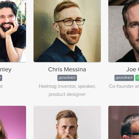
nley
Chris Messina
Joe 
Р
ДИЗАЙНЕР
ДИЗАЙНЕР
П
st
Hashtag inventor, speaker,
Co-founder a
product designer