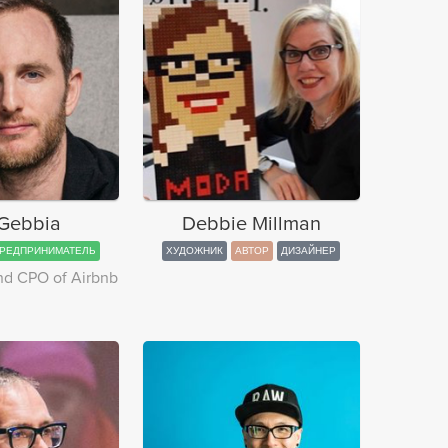
Gebbia
Debbie Millman
РЕДПРИНИМАТЕЛЬ
ХУДОЖНИК
АВТОР
ДИЗАЙНЕР
nd CPO of Airbnb