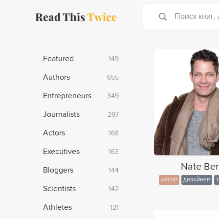
Read This
Twice
Поиск книг,
Featured
149
Authors
655
Entrepreneurs
349
Journalists
297
Actors
168
Executives
163
Nate Be
Bloggers
144
АВТОР
ДИЗАЙНЕР
Scientists
142
Athletes
121