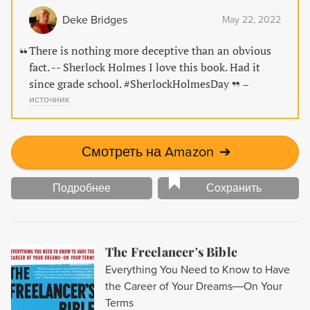
Deke Bridges
May 22, 2022
There is nothing more deceptive than an obvious
fact. -- Sherlock Holmes I love this book. Had it
since grade school. #SherlockHolmesDay
–
источник
Смотреть на Amazon
➔
Подробнее
Сохранить
The Freelancer's Bible
Everything You Need to Know to Have
the Career of Your Dreams―On Your
Terms