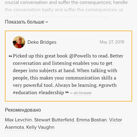
crucial conversation and suffer the consequences; handle
the conversation badly and suffer the consequences; or
read Crucial Conversations and discover how to
Показать больше
communicate best when it matters most. Crucial
Conversations gives you the tools you need to step up to
life's most difficult and important conversations, say what's
Deke Bridges
May 27, 2019
on your mind, and achieve the positive resolutions you
want. You'll learn how to: Prepare for high-impact situations
Picked up this great book @Powells to read. Better
with a six-minute mastery technique Make it safe to talk
conversation and listening enables you to get
about almost anything Be persuasive, not abrasive Keep
deeper into subjects at hand. When talking with
listening when others blow up or clam up Turn crucial
people, this makes your communication skills a
conversations into the action and results you want
very powerful tool. Always be learning. #growth
#education #leadership
–
источник
Рекомендовано
Max Levchin
Stewart Butterfield
Emma Bostian
Victor
Asemota
Kelly Vaughn