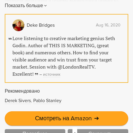
целевой аудитории и почему маркетологи приносят
Показать больше
пользу миру, когда продают.
Deke Bridges
Aug 16, 2020
Love listening to creative marketing genius Seth
Godin. Author of THIS IS MARKETING, (great
book) and numerous others. How to find your
visible audience and win trust from your target
market. Session with @LondonRealTV.
Excellent!
–
источник
Рекомендовано
Derek Sivers
Pablo Stanley
Смотреть на Amazon
➔