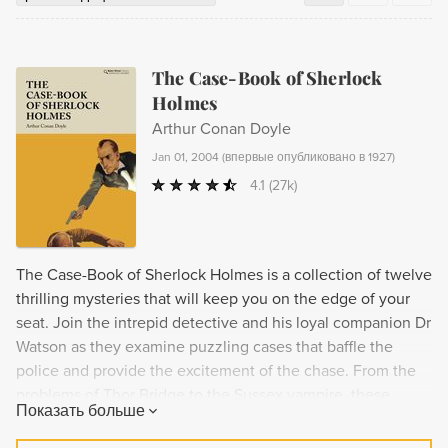
The Case-Book of Sherlock
Holmes
Arthur Conan Doyle
Jan 01, 2004
(
впервые опубликовано в 1927
)
4.1
(27k)
The Case-Book of Sherlock Holmes is a collection of twelve
thrilling mysteries that will keep you on the edge of your
seat. Join the intrepid detective and his loyal companion Dr
Watson as they examine puzzling cases that baffle the
police and provide the excitement of the chase. From the
problems of Thor Bridge to the Sussex vampire, these
Показать больше
mysteries will test the courage of Dr. Watson and the
brilliant mind of Sherlock Holmes.