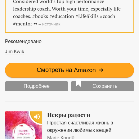
Considered world's top high performance
leadership coach. Worth your time, especially life
coaches. #books #education #LifeSkills #coach
#mentor
–
источник
Рекомендовано
Jim Kwik
Смотреть на Amazon
➔
Подробнее
Сохранить
Искры радости
Простая счастливая жизнь в
окружении любимых вещей
Marie Kondō