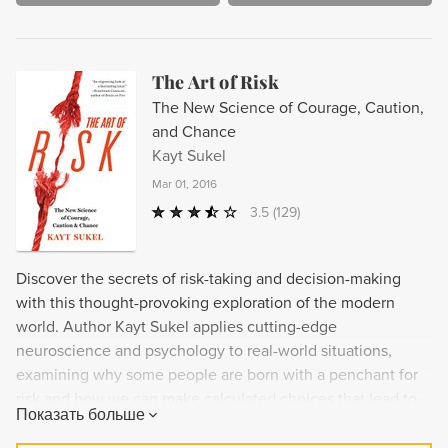
The Art of Risk
The New Science of Courage, Caution,
and Chance
Kayt Sukel
Mar 01, 2016
3.5
(129)
Discover the secrets of risk-taking and decision-making
with this thought-provoking exploration of the modern
world. Author Kayt Sukel applies cutting-edge
neuroscience and psychology to real-world situations,
examining why some people are born with a penchant for
risk and how we can make calculated choices that lead to
Показать больше
success in both our personal and professional lives. With
captivating case studies and an engaging writing style, The