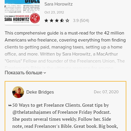
Sara Horowitz
Oct 23, 2012
3.9
(504)
This comprehensive guide is a must-read for the 42 million
Americans who freelance, covering everything from finding
clients to getting paid, managing taxes, setting up a home
office, and more. Written by Sara Horowitz, a MacArthur
"Genius" Fellow and founder of the Freelancers Union, The
Freelancer's Bible is the ultimate resource for anyone
Показать больше
looking to become a successful and thriving freelancer.
Deke Bridges
Dec 07, 2020
50 Ways to get Freelance Clients. Great tips by
@thelatashajames of Freelance Friday Podcast.
She posts several times weekly. Follow her. Side
note, read Freelancer's Bible. Great book. Big book,