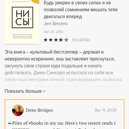
Будь уверен в своих силах и не
позволяй сомнениям мешать тебе
двигаться вперед
Jen Sincero
Apr 23, 2013
4.0
(243k)
Эта книга – культовый бестселлер – дерзкая и
невероятно искренняя, она заставляет проснуться,
засунуть свои страхи куда подальше и начать
действовать. Джен Синсеро испытала на себе все
известные методики личной трансформации, выбрала
25 подходов, которые дали результат, и превратила их
Показать больше
в систему полного преображения жизни. Если что-то и
может заставить вас по максимуму реализовать свой
потенциал, это она – невероятная, яркая, прорывная
Deke Bridges
Apr 11, 2020
книга от знаменитого тренера по мотивации и успеху.
Из этой книги вы узнаете: как не обращать внимания на
Piles of #books in my car. Here's two recent reads I
эго и жить в своё удовольствие; как начать любить себя