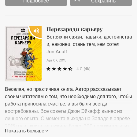
Подробнее
Сохранить
Перезаряди карьеру
Встряхни связи, навыки, достоинства
и, наконец, стань тем, кем хотел
Jon Acuff
Apr 07, 2015
4.0
(4k)
Веселая, но практичная книга. Автор рассказывает
своим читателям о том, что необходимо для того, чтобы
работа приносила счастье, а вы были всегда
востребованы. Все советы Джон Эйкафф вынес из
личного опыта. С момента выхода на Западе в апреле
2015 года , книга заслужила более 300 положительных
Показать больше
отзывов на Amazon. Книга отвечает на 4 насущных