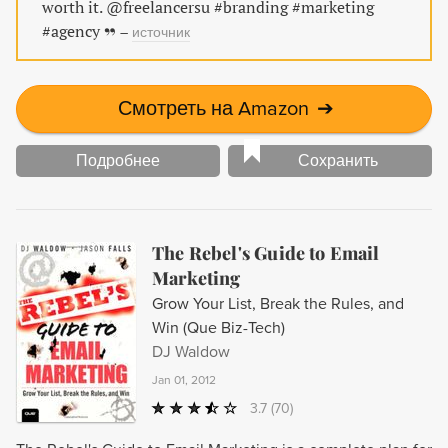
worth it. @freelancersu #branding #marketing
#agency
–
источник
Смотреть на Amazon
➔
Подробнее
Сохранить
The Rebel's Guide to Email
Marketing
Grow Your List, Break the Rules, and
Win (Que Biz-Tech)
DJ Waldow
Jan 01, 2012
3.7
(70)