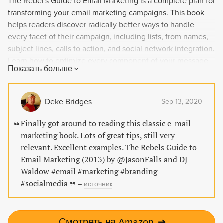
The Rebel's Guide to Email Marketing is a complete plan for
transforming your email marketing campaigns. This book
helps readers discover radically better ways to handle
every facet of their campaign, including lists, from names,
subject lines, calls to action, and social network integration.
Learn how to optimize every component of your message
Показать больше
and campaign to earn a positive return on your email
marketing. This book is for anyone, whether they're B2B,
B2C, Fortune 500, or startup.
Deke Bridges
Sep 13, 2020
Finally got around to reading this classic e-mail
marketing book. Lots of great tips, still very
relevant. Excellent examples. The Rebels Guide to
Email Marketing (2013) by @JasonFalls and DJ
Waldow #email #marketing #branding
#socialmedia
–
источник
Смотреть на Amazon
➔