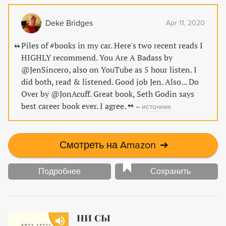
вопроса: -Как удачно осуществить карьерный рывок?
-Как встать после краха карьеры? -Как проломить
Deke Bridges
Apr 11, 2020
карьерный потолок? -Как выжать максимум из
неожиданных карьерных возможностей? Если вы
Piles of #books in my car. Here's two recent reads I
разочаровались в работе, не получаете удовольствие
HIGHLY recommend. You Are A Badass by
от того чем занимаетесь и хотите в корне поменять
@JenSincero, also on YouTube as 5 hour listen. I
свою жизнь, то эта книга точно для вас. Популярный
did both, read & listened. Good job Jen. Also... Do
блогер и мотивационный спикер Джон Эйкаф, на своем
Over by @JonAcuff. Great book, Seth Godin says
примере доказывает: даже если вы достигли
best career book ever. I agree.
–
источник
карьерного потолка или потерпели крах в карьере, то
никогда не поздно развернуть свою жизнь на 180
градусов и сделать свою карьеру захватывающим
Смотреть на Amazon
➔
приключением!
Подробнее
Сохранить
НИ СЫ