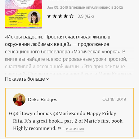
Jan 05, 2016
(
впервые опубликовано в 2012
)
3.9
(42k)
«Искры радости. Простая счастливая жизнь в
окружении любимых вещей» — продолжение
сенсационного бестселлера «Магическая уборка». В
книге вы найдете иллюстрированные уроки простой,
счастливой и осознанной жизни. «Это приносит мне
счастье?» После прочтения новой книги Мари Кондо вы
Показать больше
станете задавать этот вопрос гораздо чаще. Именно
так жизнь изменится к лучшему! Книга «Искры радости»
научит прислушиваться к себе, окружать себя
Deke Bridges
Oct 18, 2019
приятными людьми, посещать хорошие места и жить в
доме вашей мечты. И всё благодаря простому вопросу
@ritawynthomas @MarieKondo Happy Friday
и методу КонМари. «Магическая уборка» помогла
Rita. It's a great book... part 2 of Marie's first book.
избавится от ненужных вещей раз и навсегда. «Искры
Highly recommend.
–
источник
радости» научит жить в гармонии каждый день.