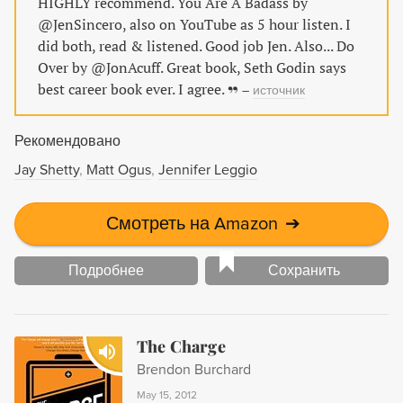
HIGHLY recommend. You Are A Badass by
и всё, что делаешь; как изменить свои убеждения,
@JenSincero, also on YouTube as 5 hour listen. I
чтобы изменить реальность; почему надежда на
did both, read & listened. Good job Jen. Also... Do
лучшее притягивает удачу; почему нужно заботиться о
Over by @JonAcuff. Great book, Seth Godin says
себе больше, чем о других. Также выходит под
best career book ever. I agree.
–
источник
названиями «Убить Большого Соню. Как заставить
замолчать свою „внутреннюю сволочь“ и направить
Рекомендовано
жизнь по лучшему из сценариев» и «Будь дерзким! Как
перестать сомневаться в собственном величии и
Jay Shetty
Matt Ogus
Jennifer Leggio
сделать жизнь грандиозной».
Смотреть на Amazon
➔
Подробнее
Сохранить
The Charge
Brendon Burchard
May 15, 2012