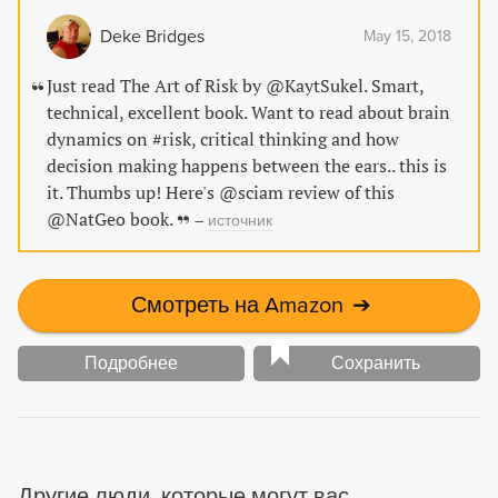
Art of Risk empowers readers to understand their own
Deke Bridges
May 15, 2018
behavior and make smarter decisions.
Just read The Art of Risk by @KaytSukel. Smart,
technical, excellent book. Want to read about brain
dynamics on #risk, critical thinking and how
decision making happens between the ears.. this is
it. Thumbs up! Here's @sciam review of this
@NatGeo book.
–
источник
Смотреть на Amazon
➔
Подробнее
Сохранить
Другие люди, которые могут вас