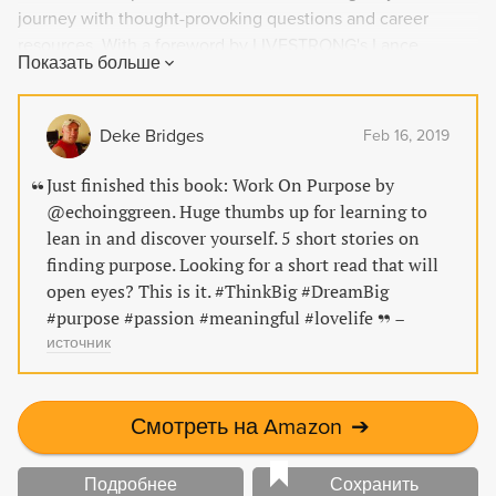
journey with thought-provoking questions and career
resources. With a foreword by LIVESTRONG's Lance
Показать больше
Armstrong and Doug Ulman, and an afterword by Harlem
Children's Zone's Geoffrey Canada, this book is your source
for inspiration and practical guidance in creating a career
Deke Bridges
Feb 16, 2019
that will change your life and the world.
Just finished this book: Work On Purpose by
@echoinggreen. Huge thumbs up for learning to
lean in and discover yourself. 5 short stories on
finding purpose. Looking for a short read that will
open eyes? This is it. #ThinkBig #DreamBig
#purpose #passion #meaningful #lovelife
–
источник
Смотреть на Amazon
➔
Подробнее
Сохранить