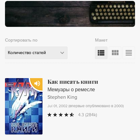
Сортировать по
Макет
Количество статей
Как писать книги
Мемуары о ремесле
Stephen King
Jul 01, 2002
(
впервые опубликовано в 2000
)
4.3
(284k)