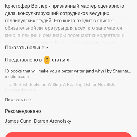
Кристофер Воглер - признанный мастер сценарного
дела, консультирующий сотрудников ведущих
голливудских студий. Его книга входит в список
обязательной литературы для всех, кто занимается
кино, а лекции и семинары посещают кинодеятели и
писатели всего мира. В качестве сценариста или
Показать больше
продюсера принимал участие в работе над такими
фильмами, как "Король Лев", "Бойцовский клуб",
Представлено в
9
статьях
"Тонкая красная линия", "P.S. Ваш кот мертв", "Шутник
10 books that will make you a better writer (and why) | by Shaunta Grimes | Medium
Тиль". В основе любой увлекательной истории - будь то
medium.com
сказка, миф, сюжет для романа или киносценарий -
The 15 Best Books on Writing: A Reading List for Novelists
лежит путешествие героя: внутреннее или внешнее.
blog.reedsy.com
Эта идея стала путеводной звездой для Кристофера
Показать все
Воглера, когда, работая в сценарном отделе
диснеевской студии, он проверял на практике
Рекомендовано
действенность мифологических схем, описанных в
James Gunn
Darren Aronofsky
знаменитом труде Кэмпбелла "Тысячеликий герой".
Позже практическое пособие, написанное Воглером