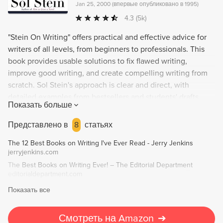
Jan 25, 2000
(
впервые опубликовано в 1995
)
4.3
(5k)
"Stein On Writing" offers practical and effective advice for
writers of all levels, from beginners to professionals. This
book provides usable solutions to fix flawed writing,
improve good writing, and create compelling writing from
scratch. Sol Stein's approach is clear and direct, with
detailed examples from bestsellers and students' drafts.
Показать больше
Topics covered include characterization, dialogue, pacing,
revision, and using fiction techniques for nonfiction writing.
Представлено в
8
статьях
Whether you're a student, instructor, amateur or
The 12 Best Books on Writing I've Ever Read - Jerry Jenkins
professional writer, "Stein On Writing" is a valuable resource
jerryjenkins.com
for honing your craft.
The Best Books on Writing Ever! – The Editorial Department
editorialdepartment.com
Показать все
Смотреть на Amazon
➔