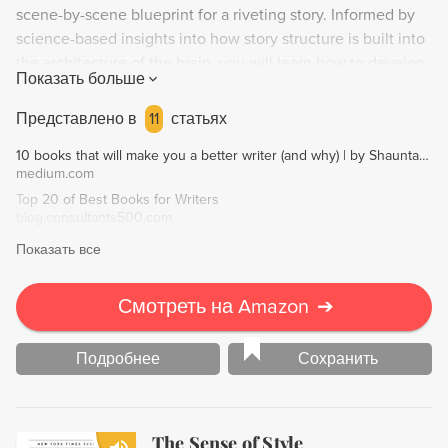
scene-by-scene blueprint for a riveting story. Informed by
science-based insights into how story structure is built into
the architecture of the brain, you will learn how to develop
Показать больше
your raw idea and generate compelling writing suitable for
your finished novel. By the end of this program, you'll have
Представлено в
11
статьях
a blueprint that works, enabling you to write forward with
10 books that will make you a better writer (and why) | by Shaunta Grimes | Medium
confidence.
medium.com
Top 20 of Best Books for Writers
blog.consultants500.com
Показать все
Смотреть на Amazon
➔
Подробнее
Сохранить
The Sense of Style