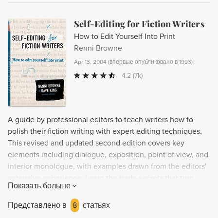
Self-Editing for Fiction Writers
How to Edit Yourself Into Print
Renni Browne
Apr 13, 2004
(
впервые опубликовано в 1993
)
4.2
(7k)
A guide by professional editors to teach writers how to
polish their fiction writing with expert editing techniques.
This revised and updated second edition covers key
elements including dialogue, exposition, point of view, and
interior monologue, with examples drawn from the editors'
extensive experience. Learn the trade secrets that turn
Показать больше
promising manuscripts into published novels and short
stories, and perfect your own work with the help of this
Представлено в
8
статьях
superb tutorial.