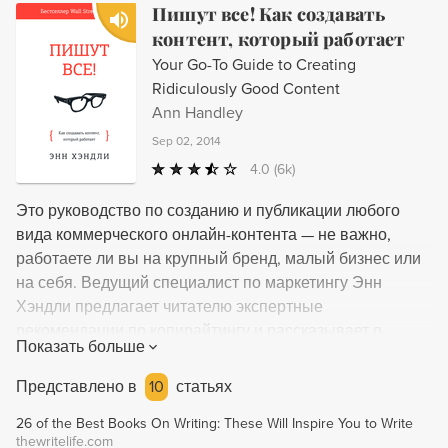
Пишут все! Как создавать
контент, который работает
Your Go-To Guide to Creating
Ridiculously Good Content
Ann Handley
Sep 02, 2014
4.0
(6k)
Это руководство по созданию и публикации любого
вида коммерческого онлайн-контента — не важно,
работаете ли вы на крупный бренд, малый бизнес или
на себя. Ведущий специалист по маркетингу Энн
Хэндли предлагает читателю экспертные
рекомендации по копирайтингу и рассказывает о
Показать больше
процессе и стратегии создания, производства и
публикации контента. Уроки и правила, которые она
Представлено в
10
статьях
излагает, можно применить ко всему онлайн-контенту
26 of the Best Books On Writing: These Will Inspire You to Write
— веб-страницам, домашним и целевым страницам,
thewritelife.com