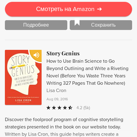
затем либо победа, либо… окончательное поражение –
каждый волен выбирать свой финал. Книга
Смотреть на Amazon
➔
представляет собой учебник для сценаристов, но,
несомненно, будет полезна специалистам по связям с
Подробнее
Сохранить
общественностью, маркетологам и всем, кто хотел бы
научиться рассказывать интересно и, главное,
убедительно.
Story Genius
How to Use Brain Science to Go
Beyond Outlining and Write a Riveting
Novel (Before You Waste Three Years
Writing 327 Pages That Go Nowhere)
Lisa Cron
Aug 09, 2016
4.2
(5k)
Discover the foolproof program of cognitive storytelling
strategies presented in the book on our website today.
Written by Lisa Cron, this guide helps writers create a