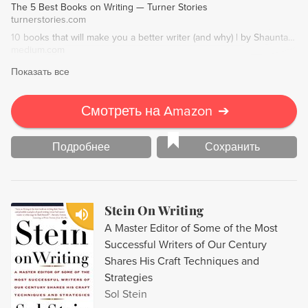
The 5 Best Books on Writing — Turner Stories
turnerstories.com
10 books that will make you a better writer (and why) | by Shaunta Grimes | Medium
medium.com
Показать все
Смотреть на Amazon
➔
Подробнее
Сохранить
Stein On Writing
A Master Editor of Some of the Most
Successful Writers of Our Century
Shares His Craft Techniques and
Strategies
Sol Stein