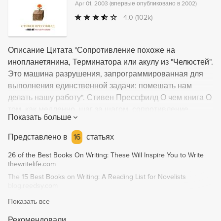
Apr 01, 2003
(
впервые опубликовано в 2002
)
4.0
(102k)
Описание Цитата "Сопротивление похоже на
инопланетянина, Терминатора или акулу из "Челюстей".
Это машина разрушения, запрограммированная для
выполнения единственной задачи: помешать нам
делать нашу работу". Стивен Прессфилд О чем книга О
том, как медленно, шаг за шагом, сопротивление
Показать больше
делает свое черное дело в душе простого смертного.
Именно сопротивление порождает внутреннюю
Представлено в
16
статьях
борьбу, в которой участвуют две стороны человека
26 of the Best Books On Writing: These Will Inspire You to Write
-обвиняемый и обвинитель. Редко эту войну за креатив
thewritelife.com
выигрывает самый умный. Скорее, самый
The 15 Best Books on Writing: A Reading List for Novelists
настойчивый и самый хитроумный. Почему книга
blog.reedsy.com
достойна прочтения - Разрушительная сила
Показать все
сопротивления - первый враг креативности. - Ужасная
болезнь "сопротивление" излечению подлежит! -
Рекомендовали