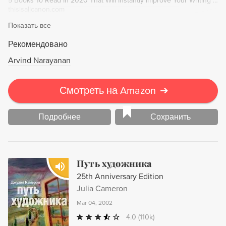
5 Books To Read In 2020 That Will Instantly Improve Your Writing — IAN CANON
thisisallcanon.com
Показать все
Рекомендовано
Arvind Narayanan
Смотреть на Amazon
➔
Подробнее
Сохранить
Путь художника
25th Anniversary Edition
Julia Cameron
Mar 04, 2002
4.0
(110k)