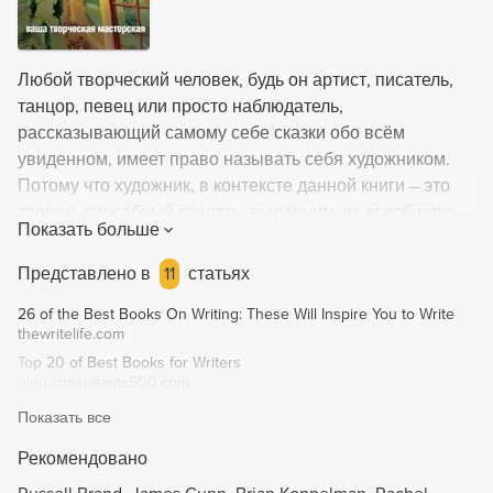
Любой творческий человек, будь он артист, писатель,
танцор, певец или просто наблюдатель,
рассказывающий самому себе сказки обо всём
увиденном, имеет право называть себя художником.
Потому что художник, в контексте данной книги – это
творец, способный создать, выдернуть из всеобщего
Показать больше
бессознательного нечто уникальное, прекрасное. Часто
окружающие люди и жизненные перипетии заставляют
Представлено в
11
статьях
человека отказаться от мечты и при этом он ещё и
26 of the Best Books On Writing: These Will Inspire You to Write
оправдывает себя – «Ничего нового мне всё равно не
thewritelife.com
удастся сказать», «На хлеб этим не заработаешь»,
Top 20 of Best Books for Writers
«Если я буду целыми днями торчать за мольбертом,
blog.consultants500.com
любимая бросит меня» и так далее». На самом деле
Показать все
никто не утверждает, что надо выбирать между двумя
полюсами: гениальность-бездарность, обеспеченная
Рекомендовано
жизнь-любимое занятие, творчество-любовь. Конечно,