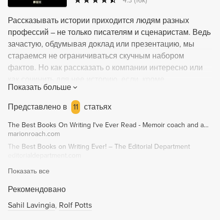
4.3
(16k)
Рассказывать истории приходится людям разных
профессий – не только писателям и сценаристам. Ведь
зачастую, обдумывая доклад или презентацию, мы
стараемся не ограничиваться скучным набором
фактов. Но как рассказать о компании интересно или
как сочинить для нее историю, если, кроме
Показать больше
разрозненной информации, больше ничего нет?
Модное слово «сторителлинг» придумал не Роберт
Представлено в
11
статьях
Макки, но именно он, будучи преподавателем
The Best Books On Writing I've Ever Read - Memoir coach and author Marion Roach
сценарного мастерства, к «рассказыванию историй»
marionroach.com
подошел системно. Он предлагает отказаться от
The Best Books on Writing Ever! – The Editorial Department
набора сюжетов и создать драматическую структуру:
editorialdepartment.com
выбрать героя, среди многих событий найти самое
Показать все
важное, нарушающее порядок вещей, перейти к
преодолению препятствий, довести дело до кризиса,
Рекомендовано
показать, как герой решается на, может быть,
Sahil Lavingia
Rolf Potts
единственно верный шаг и начинает действовать, а