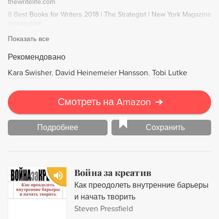
мастерство, нонфикшн, нехудожественная литература,
thewritelife.com
как писать тексты
8 Best Books for Writers 2018 | The Strategist | New York Magazine
nymag.com
Показать все
Рекомендовано
Kara Swisher
David Heinemeier Hansson
Tobi Lutke
Смотреть на Amazon
➔
Подробнее
Сохранить
Война за креатив
Как преодолеть внутренние барьеры
и начать творить
Steven Pressfield