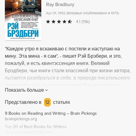
Ray Bradbury
Apr 01, 1992
(
впервые опубликовано в 1973
)
4.1
(19k)
"Каждое утро я вскакиваю с постели и наступаю на
мину. Эта мина - я сам", - пишет Рэй Брэбери, и это,
пожалуй, и есть квинтэссенция книги. Великий
Брэдбери, чьи книги стали классикой при жизни автора,
пытается разобраться в себе, в природе писательского
творчества. Как рождается сюжет? Как появляется
Показать больше
замысел? И вообще - в какой момент человек
понимает, что писать книги - и есть его
Представлено в
12
статьях
предназначение? Но это отнюдь не скучные и
9 Books on Reading and Writing – Brain Pickings
пафосные заметки мэтра. У Брэдбери замечательное
brainpickings.org
чувство юмора, он смотрит на мир глазами не только
Top 20 of Best Books for Writers
всепонимающего, умудренного опытом, но и
blog.consultants500.com