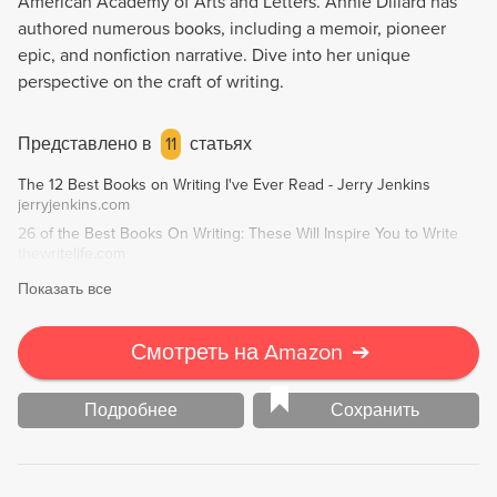
American Academy of Arts and Letters. Annie Dillard has
authored numerous books, including a memoir, pioneer
epic, and nonfiction narrative. Dive into her unique
perspective on the craft of writing.
Представлено в
11
статьях
The 12 Best Books on Writing I've Ever Read - Jerry Jenkins
jerryjenkins.com
26 of the Best Books On Writing: These Will Inspire You to Write
thewritelife.com
Показать все
Смотреть на Amazon
➔
Подробнее
Сохранить