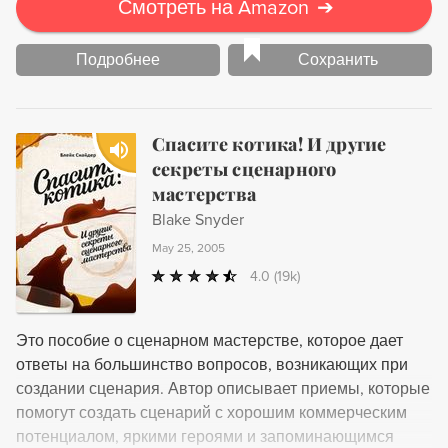
для коллег, превратилось в классический учебник,
Смотреть на Amazon
➔
который не только входит в круг обязательного чтения
будущих писателей и сценаристов, но и десятилетиями
Подробнее
Сохранить
не теряет лидирующего положения среди множества
книг такого рода. В "Путешествии писателя" автор
приглашает читателя исследовать зыбкие границы
Спасите котика! И другие
между мифом и современным искусством
секреты сценарного
рассказывания истории, предупреждая о трудностях и
мастерства
опасностях путешествия в недра собственной души, и
вооружает полезными инструментами, которые в руках
Blake Snyder
умелого мастера приобретают невероятную силу.
May 25, 2005
4.0
(19k)
Это пособие о сценарном мастерстве, которое дает
ответы на большинство вопросов, возникающих при
создании сценария. Автор описывает приемы, которые
помогут создать сценарий с хорошим коммерческим
потенциалом, яркими героями и запоминающимся