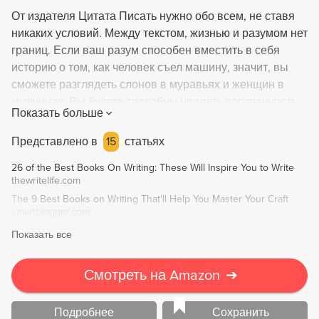
От издателя Цитата Писать нужно обо всем, не ставя
никаких условий. Между текстом, жизнью и разумом нет
границ. Если ваш разум способен вместить в себя
историю о том, как человек съел машину, значит, вы
сможете разглядеть слонов в муравьях и женщин в
мужчинах. Вы будете способны увидеть прозрачность
Показать больше
любых форм - и все границы растают. Натали Голдберг
О чем книга Натали Голдберг пишет легко,
Представлено в
15
статьях
нестандартно и с юмором, и вдохновляет на это своих
26 of the Best Books On Writing: These Will Inspire You to Write
читателей. Она учит писать спонтанно (не
thewritelife.com
останавливайтесь, держите руку на бумаге),
The 9 Best Books on Writing That'll Help You Master Your Craft
прислушиваться к себе и миру вокруг (писать - на 90
smartblogger.com
процентов значит слушать) и ежедневно
Показать все
практиковаться (пишите на время). В основе ее
творческого метода лежит дзен-медитация, и Голдберг
объясняет, как с ее помощью можно раскрыть свои
Смотреть на Amazon
➔
писательские способности. Также вы найдете в этой
книге советы, как справиться с внутренним
Подробнее
Сохранить