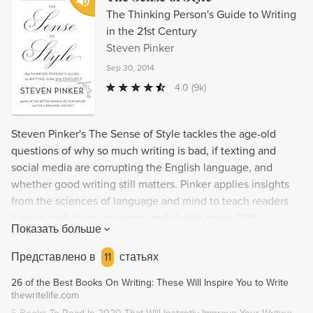
The Thinking Person's Guide to Writing
in the 21st Century
Steven Pinker
Sep 30, 2014
4.0
(9k)
Steven Pinker's The Sense of Style tackles the age-old
questions of why so much writing is bad, if texting and
social media are corrupting the English language, and
whether good writing still matters. Pinker applies insights
from the sciences of language and mind to teach readers
how to craft clear, coherent, and stylish prose. With
Показать больше
examples of great and gruesome writing, Pinker shows us
how mastering the art of writing can be both pleasurable
Представлено в
11
статьях
and intellectually stimulating.
26 of the Best Books On Writing: These Will Inspire You to Write
thewritelife.com