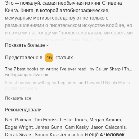
Это — пожалуй, самая необычная из книг Стивена
Кинга. Книга, в которой автобиографические,
мемуарные мотивы соседствуют не только с
размышлениями о писательском искусстве вообще, но
и самыми настоящими "профессиональными советами
тем, кто хочет писать,как Стивен Кинг". Как
Показать больше
формируется писатель? Каковы главные "секреты" его
нелегкого "ремесла"? Что, строго говоря, вообще
Представлено в
46
статьях
необходимо знать и уметь человеку, чтобы его
The 7 best books on writing I’ve ever read | by Callum Sharp | The Writing Cooperative
творения возглавляли международные списки
writingcooperative.com
бестселлеров? Вот лишь немногие из вопросов, на
5 best books on writing for beginners and beyond | Nicola Martin
которые вы найдете ответы в этой книге. Вы
nicolamartin.com
действительно "хотите писать, как Стивен Кинг"? Тогда
Показать все
не пропустите эту книгу. "Писать, как Стивен Кинг", вас
научит САМ СТИВЕН КИНГ!
Рекомендовали
Neil Gaiman
Tim Ferriss
Leslie Jones
Megan Amram
Edgar Wright
James Gunn
Cam Kasky
Jason Calacanis
Derek Sivers
Simon Kuestenmacher
и ещё
4 человек