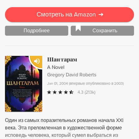
Смотреть на Amazon
➔
Подробнее
Сохранить
Шантарам
A Novel
Gregory David Roberts
Jan 01, 2004
(
впервые опубликовано в 2003
)
4.3
(213k)
Один из самых поразительных романов начала XXI
века. Эта преломленная в художественной форме
исповедь человека, который сумел выбраться из