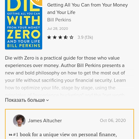
установившимся балансом всех составляющих? Все,
Getting All You Can from Your Money
что я знаю наверняка, это то, что я сознательно
and Your Life
управлял возможностями, чтобы удаче было легче
Bill Perkins
меня найти. Удачу можно организовать, ну или что-то
Jul 28, 2020
типа того. Если мне удалось вас заинтриговать, мне
уже не нужно ваше доверие, чтобы все провернуть. Я
3.9
(13k)
люблю хороший розыгрыш, но обещание есть
обещание. Все, что вы прочтете в этой книге, я
Die with Zero is a practical guide for those who value
пережил сам. Уникальные иллюстрации, история
experiences over money. Author Bill Perkins presents a
преодоления себя и кредо личного успеха от самого
new and bold philosophy on how to get the most out of
успешного неудачника в мире.
your life without sacrificing your financial security. Learn
how to optimize your life, stage by stage, using the
principles of "experience bucketing" and the "net worth
Показать больше
curve," and discover how to navigate meaningful
adventures based on your personal interests and financial
situation. Through his own experiences and psychological
James Altucher
Oct 06, 2020
and financial research, Perkins makes a compelling case for
living life to the fullest.
#1 book for a unique view on personal finance,