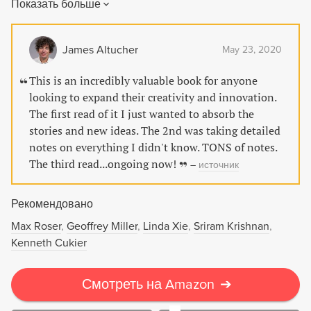
Показать больше
steam engine to artificial intelligence, and how they
succeeded or failed. A fascinating read that reveals the
nuances of a crucial aspect of our modern age.
James Altucher
May 23, 2020
This is an incredibly valuable book for anyone
looking to expand their creativity and innovation.
The first read of it I just wanted to absorb the
stories and new ideas. The 2nd was taking detailed
notes on everything I didn't know. TONS of notes.
The third read...ongoing now!
–
источник
Рекомендовано
Max Roser
Geoffrey Miller
Linda Xie
Sriram Krishnan
Kenneth Cukier
Смотреть на Amazon
➔