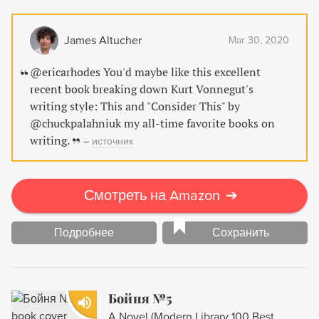
us to live, this is an invaluable resource for anyone looking
to improve their writing skills.
James Altucher
Mar 30, 2020
@ericarhodes You'd maybe like this excellent
recent book breaking down Kurt Vonnegut's
writing style: This and "Consider This" by
@chuckpalahniuk my all-time favorite books on
writing.
–
источник
Смотреть на Amazon
➔
Подробнее
Сохранить
Бойня №5
A Novel (Modern Library 100 Best