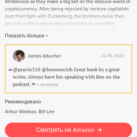
Winklevoss as they make a big bet on the obscure world of
cryptocurrency. After being rejected by venture capitalists
post their fight with Zuckerberg, the brothers nurse their
wounds in Ibiza where they encounter an eccentric
character who introduces them to the world of crypto.
Показать больше
Follow their journey from the Silk Road to the Securities
and Exchange Commission, as they navigate this
sometimes sinister world and possibly make history. Will
James Altucher
Jul 16, 2020
crypto be the next big thing, or just total bulls--t? Find out
in this captivating read by Ben Mezrich.
@pravin310 @benmezrich Great book by a great
writer. Always have fun speaking with Ben on the
podcast.
–
источник
Рекомендовано
Ankur Warikoo
Bill Lee
Смотреть на Amazon
➔