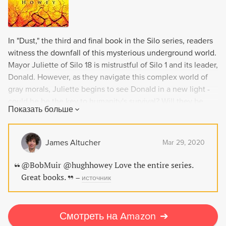
In "Dust," the third and final book in the Silo series, readers
witness the downfall of this mysterious underground world.
Mayor Juliette of Silo 18 is mistrustful of Silo 1 and its leader,
Donald. However, as they navigate this complex world of
gray morals, Juliette begins to see Donald in a new light -
could he be the key to humanity's survival? Will they be
Показать больше
able to work together to ensure the continued existence of
their world? Find out in this thrilling conclusion to a riveting
series.
James Altucher
Mar 29, 2020
@BobMuir @hughhowey Love the entire series.
Great books.
–
источник
Смотреть на Amazon
➔