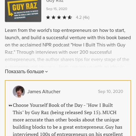
Guy Raz
Sep 15, 2020
4.2
(4k)
Learn from the world's top entrepreneurs on how to start,
launch, and build a successful venture with this book based
on the acclaimed NPR podcast "How I Built This with Guy
Raz." Through interviews with over 200 successful
entrepreneurs, the author shares tips for every stage of the
entrepreneurial journey - from coming up with an idea to
Показать больше
paying yourself a real salary. Whether you're dreaming of
starting a business or simply seeking inspiration, this book
is a must-read.
James Altucher
Sep 10, 2020
Choose Yourself Book of the Day - "How I Built
This" by Guy Raz (being released Sep 15). MUCH
more accurate than other books about the unique
building blocks to be a great entrepreneur. Guy has
interviewed 100s of entrepreneurs on his excellent