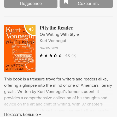
Подробнее
Сохранить
Pity the Reader
On Writing With Style
Kurt Vonnegut
Nov 05, 2019
4.0
(1k)
This book is a treasure trove for writers and readers alike,
offering a glimpse into the mind of one of America's literary
greats. Written by Kurt Vonnegut's former student, it
provides a comprehensive collection of his thoughts and
advice on the art and craft of writing. With 37 chapters
covering everything from his own journey to the pinnacle
Показать больше
of writing to the ways in which our imaginations can help