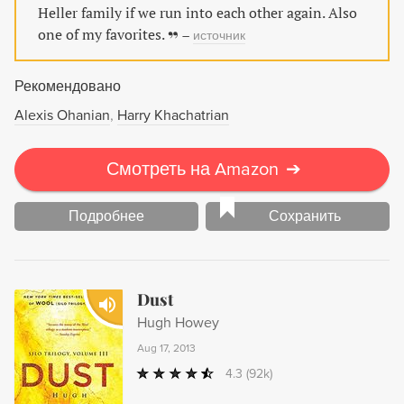
Или придется воспринимать происходящее как
Heller family if we run into each other again. Also
данность, не подлежащую изменениям?
one of my favorites.
–
источник
Рекомендовано
Alexis Ohanian
Harry Khachatrian
Смотреть на Amazon
➔
Подробнее
Сохранить
Dust
Hugh Howey
Aug 17, 2013
4.3
(92k)