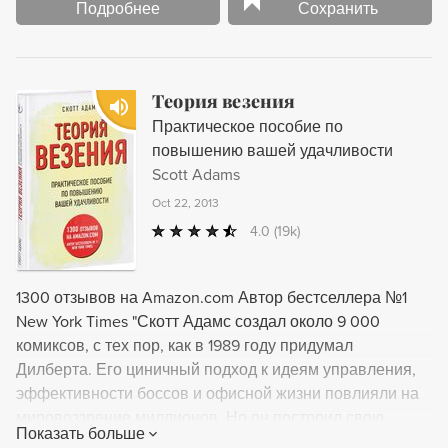
Подробнее
Сохранить
Теория везения
Практическое пособие по
повышению вашей удачливости
Scott Adams
Oct 22, 2013
4.0
(19k)
1300 отзывов на Amazon.com Автор бестселлера №1
New York Times "Скотт Адамс создал около 9 000
комиксов, с тех пор, как в 1989 году придумал
Дилберта. Его циничный подход к идеям управления,
эффективности боссов и офисной жизни повлияли на
мировоззрение миллионов. Но он построил свою
Показать больше
успешную карьеру, главным образом, путем проб и