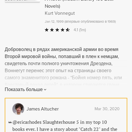
Novels)
Kurt Vonnegut
Jan 12, 1999
(
впервые опубликовано в 1969
)
4.1
(1m)
Доброволец в рядах американской армии во время
Второй мировой войны, попавший в плен к немцам,
свидетель почти полного уничтожения Дрездена,
Воннегут перенес этот опыт на страницы своего
самого знаменитого романа - "Бойня номер пять, или
Крестовый поход детей", в котором стираются грани
Показать больше
между настоящим и прошлым, миром и войной,
реальностью и фантазией, безумием и трезвостью.
Роман Курта Воннегута "Бойня №5" сочетает в себе
James Altucher
Mar 30, 2020
политическую сатиру, документально-исторические
реминисценции и фантастические элементы. Можно ли
@ericarhodes Slaughterhouse 5 in my top 10
сохранить разум перед лицом бессмысленной войны?
books ever. I have a story about "Catch 22" and the