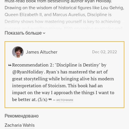
must-read book from bestselling author Ryan Holiday.
Drawing on the wisdom of historical figures like Lou Gehrig,
Queen Elizabeth II, and Marcus Aurelius, Discipline is
Destiny shows how mastering yourself is key to achieving
success and avoiding misery. With engaging examples and
Показать больше
practical guidance, Holiday emphasizes the importance of
boundaries and restraint in a world of temptation and
excess. Learn the four simple virtues of Stoicism and how
James Altucher
Dec 02, 2022
discipline is the foundation upon which all other virtues
depend. Don't miss out on this essential guide to self-
Recommendation 2: "Discipline is Destiny" by
mastery and success.
@RyanHoliday . Ryan's has mastered the art of
great storytelling while bringing alive his modern
interpretation of Stoicism. This book had an
impact on the way I approach the things I want to
be better at. (3/x)
–
источник
Рекомендовано
Zacharia Wahls