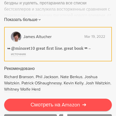
бездны и уцелеть, протаранила все списки
бестселлеров и заслужила восторженные сравнения с
произведениями лучших писателей нового времени, от
Показать больше
Мелвилла до Хемингуэя. Подобно автору, герой этого
романа много лет скрывался от закона. Лишенный
после развода с женой родительских прав, он
James Altucher
Mar 19, 2022
пристрастился к наркотикам, совершил ряд ограблений
и был приговорен австралийским судом к
@minoret10 great first line. great book
–
девятнадцати годам заключения. Бежав на второй год
источник
из тюрьмы строгого режима, он добрался до Бомбея,
где был фальшивомонетчиком и контрабандистом,
Рекомендовано
торговал оружием и участвовал в разборках индийской
Richard Branson
Phil Jackson
Nate Berkus
Joshua
мафии, а также нашел свою настоящую любовь, чтобы
Waitzkin
Patrick OShaughnessy
Kevin Kelly
Josh Waitzkin
вновь потерять ее, чтобы снова найти...
Whitney Wolfe Herd
Смотреть на Amazon
➔