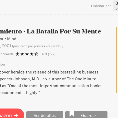
Ú
Ordenar por
p
miento - La Batalla Por Su Mente
Your Mind
, 2001
(
publicado por primera vez en 1980
)
oodreads
4.0
(17k)
ion
over heralds the reissue of this bestselling business
Spencer Johnson, M.D., co-author of The One Minute
d as "One of the most important communication books
I recommend it highly!"
mazon
➔
Ver detalles
Guardar