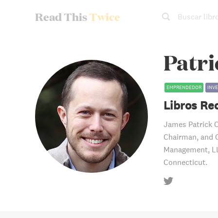
Read This
Twice
Buscar libr
Patr
EMPRENDEDOR
INV
Libros R
James Patrick O
Chairman, and C
Management, LL
Connecticut.