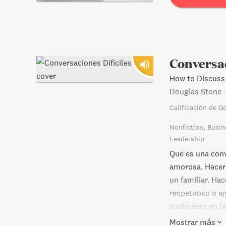
Conversac
How to Discuss
Douglas Stone
Calificación de G
Nonfiction
Busin
Leadership
Que es una conv
amorosa. Hacerle
un familiar. Ha
respetuoso o agr
cualquiera en l
incomodo o com
Mostrar más