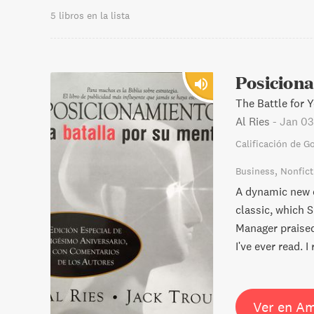
5 libros en la lista
Posiciona
The Battle for 
Al Ries
-
Jan 03
Calificación de G
Business
Nonfict
A dynamic new c
classic, which 
Manager praise
I've ever read. 
Ver en A