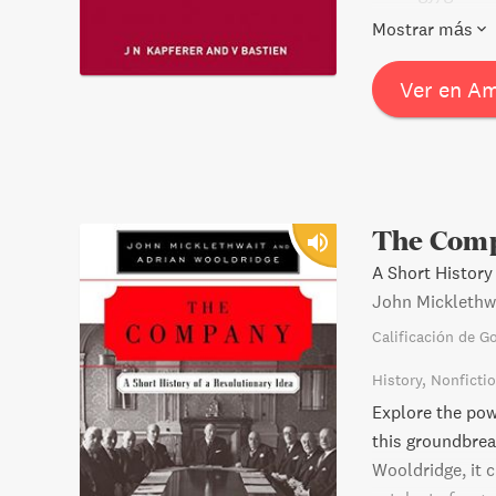
independienteme
rules for marke
Mostrar más
Enriquecido con 
remain resilien
con seguridad u
Chanel, Louis V
Ver en A
que nos rodean 
transforming sm
estemos jugand
The Com
A Short History
John Micklethw
Calificación de G
History
Nonficti
Explore the pow
this groundbrea
Wooldridge, it c