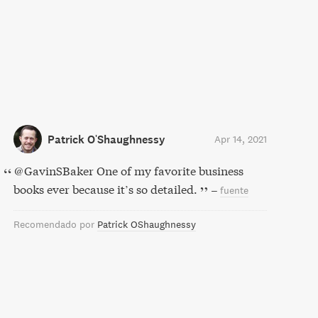
Patrick O'Shaughnessy
Apr 14, 2021
@GavinSBaker One of my favorite business
books ever because it’s so detailed.
–
fuente
Recomendado por
Patrick OShaughnessy