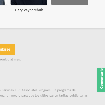
Gary Vaynerchuk
ribirse
rónico al mes.
Comentarios
on Services LLC Associates Program, un programa de
nar un medio para que los sitios ganen tarifas publicitarias