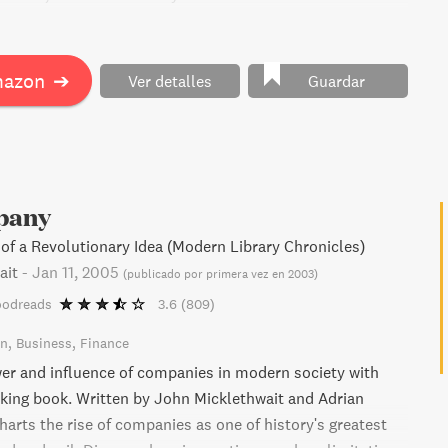
nte de la reaccion que tenga la otra persona.
ting luxury goods and services, and how luxury brands
ejemplos de la vida diaria, Conversaciones dificiles sera
t to recessions. With examples from iconic brands like
n librofundamental para tratar con todas las personas
uitton, and Armani, The Luxury Strategy is your guide to
mazon
➔
Ver detalles
Guardar
y sortear todo tipo de conversaciones en las que nos
all family businesses into worldwide successes.
o algo importante.
pany
 of a Revolutionary Idea (Modern Library Chronicles)
ait
-
Jan 11, 2005
(
publicado por primera vez en 2003
)
oodreads
3.6
(809)
on
Business
Finance
er and influence of companies in modern society with
king book. Written by John Micklethwait and Adrian
harts the rise of companies as one of history's greatest