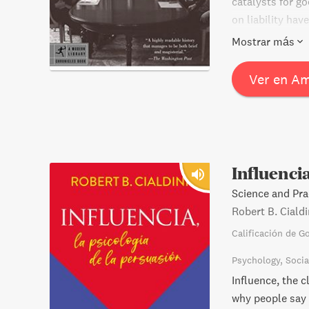
catalysts for g
on liability hav
controlling wea
Mostrar más
governing rules.
rare insight int
Ver en A
world.
Influenci
Science and Prac
Robert B. Cialdi
Calificación de G
Psychology
Socia
Influence, the 
why people say 