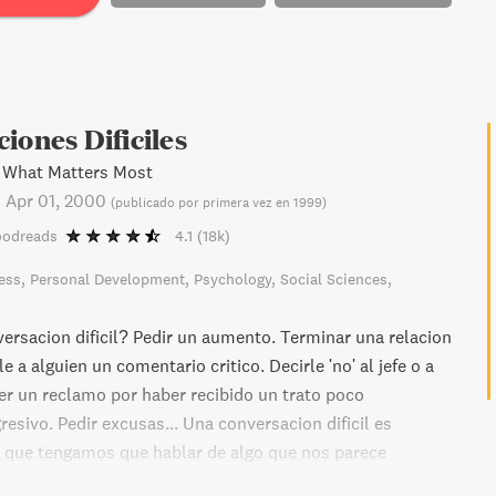
iones Dificiles
 What Matters Most
-
Apr 01, 2000
(
publicado por primera vez en 1999
)
oodreads
4.1
(18k)
ess
Personal Development
Psychology
Social Sciences
ersacion dificil? Pedir un aumento. Terminar una relacion
 a alguien un comentario critico. Decirle 'no' al jefe o a
cer un reclamo por haber recibido un trato poco
esivo. Pedir excusas... Una conversacion dificil es
a que tengamos que hablar de algo que nos parece
plicado. Todos tenemos conversaciones dificiles,