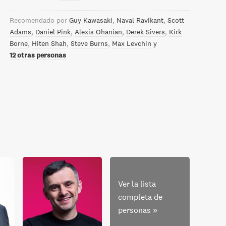
Recomendado por
Guy Kawasaki
Naval Ravikant
Scott
Adams
Daniel Pink
Alexis Ohanian
Derek Sivers
Kirk
Borne
Hiten Shah
Steve Burns
Max Levchin
y
12 otras personas
Ver la lista
completa de
personas
»