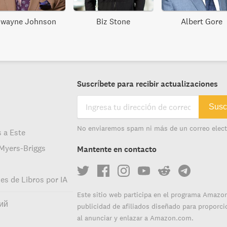
wayne Johnson
Biz Stone
Albert Gore
Suscríbete para recibir actualizaciones
Susc
s
No enviaremos spam ni más de un correo elect
s a Este
 Myers-Briggs
Mantente en contacto
s de Libros por IA
Este sitio web participa en el programa Amaz
ий
publicidad de afiliados diseñado para proporcio
al anunciar y enlazar a Amazon.com.