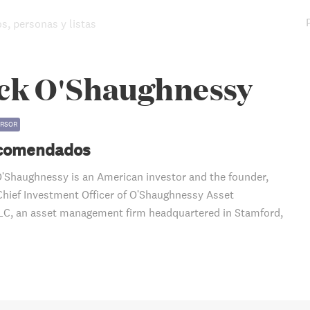
os, personas y listas
ick O'Shaughnessy
ERSOR
ecomendados
'Shaughnessy is an American investor and the founder,
hief Investment Officer of O'Shaughnessy Asset
C, an asset management firm headquartered in Stamford,