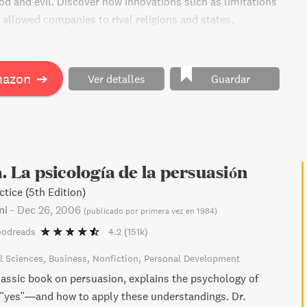
ood and evil. Discover how innovations such as limitations
e allowed companies to rival religions and states,
lth and human affairs with surprising exemption from
 A "fast-paced and well-written" work, this book offers
o the past four centuries and helps make sense of today's
mazon
➔
Ver detalles
Guardar
a. La psicología de la persuasión
tice (5th Edition)
ni
-
Dec 26, 2006
(
publicado por primera vez en 1984
)
oodreads
4.2
(151k)
l Sciences
Business
Nonfiction
Personal Development
classic book on persuasion, explains the psychology of
"yes"—and how to apply these understandings. Dr.