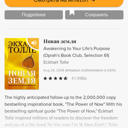
Смотреть на Amazon
➔
Подробнее
Сохранить
Новая земля
Awakening to Your Life's Purpose
(Oprah's Book Club, Selection 61)
Eckhart Tolle
Aug 29, 2006
(
впервые опубликовано в 2005
)
4.1
(198k)
The highly anticipated follow-up to the 2,000,000 copy
bestselling inspirational book, "The Power of Now" With his
bestselling spiritual guide "The Power of Now," Eckhart
Tolle inspired millions of readers to discover the freedom
and joy of a life lived ?in the now.? In "A New Earth," Tolle