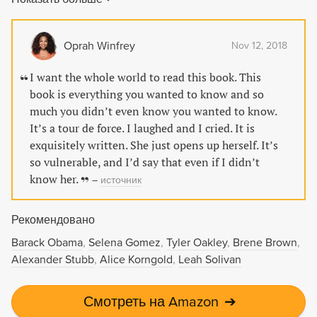
книге Мишель Обама впервые делится сокровенными
моментами своего брака - когда она пыталась
балансировать между работой и личной жизнью, а
Oprah Winfrey
Nov 12, 2018
также стремительно развивающейся политической
карьерой мужа. Мы становимся свидетелями
I want the whole world to read this book. This
приватных бесед супругов, идем плечом к плечу с
book is everything you wanted to know and so
автором по великолепным залам Белого дома и
much you didn’t even know you wanted to know.
сопровождаем Мишель Обаму в поездках по всей
It’s a tour de force. I laughed and I cried. It is
стране. "Перед первой леди Америка предстает без
exquisitely written. She just opens up herself. It’s
прикрас. Я бывала на аукционах в частных домах,
so vulnerable, and I’d say that even if I didn’t
больше похожих на музеи, где стояли ванны из
know her.
–
источник
драгоценных камней. Видела семьи, которые потеряли
все в урагане Катрина и были до слез благодарны
Рекомендовано
получить в дар хотя бы работающий холодильник и
плиту. Я встречала лицемеров и лгунов. Но также
Barack Obama
Selena Gomez
Tyler Oakley
Brene Brown
встречала и учителей, жен военнослужащих и многих
Alexander Stubb
Alice Korngold
Leah Solivan
других людей, настолько сильных духом, что я с трудом
верила своим глазам". Рассказывая свою историю
Смотреть на Amazon
➔
честно и смело, автор заставляет каждого из нас