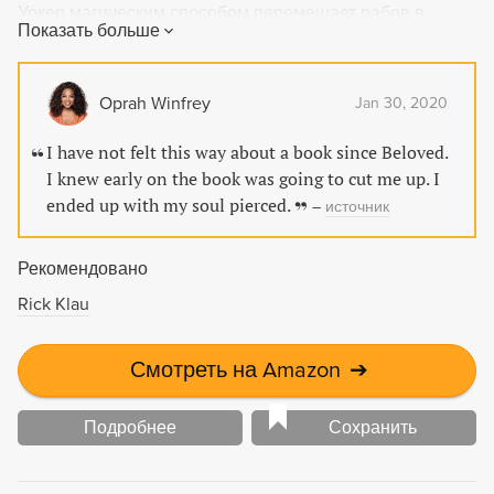
Уокер магическим способом перемещает рабов в
Показать больше
пространстве, из южных штатов в северные, используя
для этого воду.
Oprah Winfrey
Jan 30, 2020
I have not felt this way about a book since Beloved.
I knew early on the book was going to cut me up. I
ended up with my soul pierced.
–
источник
Рекомендовано
Rick Klau
Смотреть на Amazon
➔
Подробнее
Сохранить