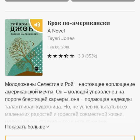
Брак по-американски
A Novel
Tayari Jones
Feb 06, 2018
3.9
(353k)
Молодожены Селестия и Рой – настоящее воплощение
американской мечты. Он – молодой управленец на
пороге блестящей карьеры, она – подающая надежды
талантливая художница. Но, не успев испытать всех
маленьких радостей и горестей совместной жизни,
молодая пара сталкивается с испытаниями,
Показать больше
предугадать которые было невозможно. Рой арестован
и приговорен к двенадцати годам за преступление,