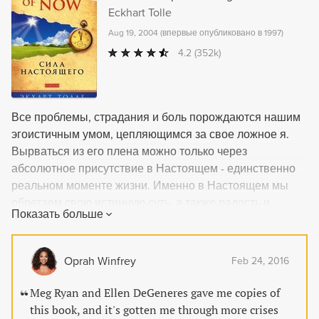
Eckhart Tolle
Aug 19, 2004
(
впервые опубликовано в 1997
)
4.2
(352k)
Все проблемы, страдания и боль порождаются нашим
эгоистичным умом, цепляющимся за свое ложное я.
Вырваться из его плена можно только через
абсолютное присутствие в Настоящем - единственно
реальном моменте жизни. Именно в Настоящем мы
обретаем свою истинную суть, а также радость и
Показать больше
понимание того, что целостность и совершенство есть
не цель, а реальность, доступная нам уже Сейчас.
Oprah Winfrey
Feb 24, 2016
Meg Ryan and Ellen DeGeneres gave me copies of
this book, and it's gotten me through more crises