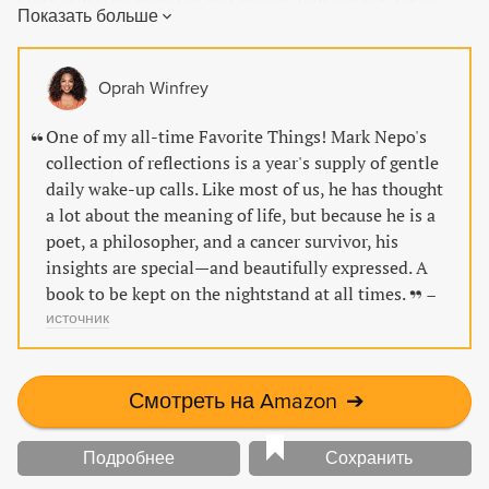
Показать больше
delights in its ability to awaken the mind. With insight on
how to reclaim aliveness and savor life's beauty, The Book
of Awakening will inspire readers to embark on their own
Oprah Winfrey
soul journey.
One of my all-time Favorite Things! Mark Nepo's
collection of reflections is a year's supply of gentle
daily wake-up calls. Like most of us, he has thought
a lot about the meaning of life, but because he is a
poet, a philosopher, and a cancer survivor, his
insights are special—and beautifully expressed. A
book to be kept on the nightstand at all times.
–
источник
Смотреть на Amazon
➔
Подробнее
Сохранить