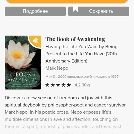
Подробнее
Сохранить
The Book of Awakening
Having the Life You Want by Being
Present to the Life You Have (20th
Anniversary Edition)
Mark Nepo
May 31, 2000
(
впервые опубликовано в 1999
)
4.2
(10k)
Discover a new season of freedom and joy with this
spiritual daybook by philosopher-poet and cancer survivor
Mark Nepo. In his poetic prose, Nepo exposes life's
multiple dimensions in awe and affection, touching on
themes of spirit, friendship, pain, wonder, and love. Each
entry is accompanied by an exercise that surprises and