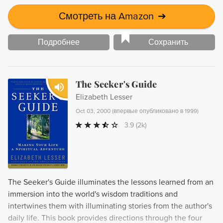
Смотреть на Amazon
➔
Подробнее
Сохранить
The Seeker's Guide
Elizabeth Lesser
Oct 03, 2000
(
впервые опубликовано в 1999
)
3.9
(2k)
The Seeker's Guide illuminates the lessons learned from an
immersion into the world's wisdom traditions and
intertwines them with illuminating stories from the author's
daily life. This book provides directions through the four