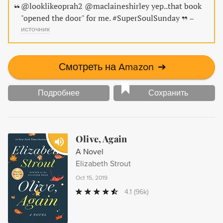
@looklikeoprah2 @maclaineshirley yep..that book
"opened the door" for me. #SuperSoulSunday
–
источник
Смотреть на Amazon
➔
Подробнее
Сохранить
Olive, Again
A Novel
Elizabeth Strout
Oct 15, 2019
4.1
(96k)