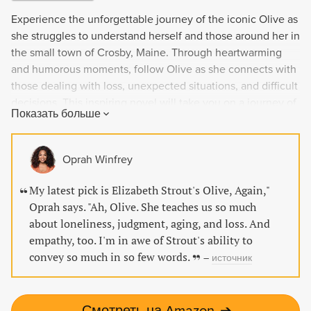
Experience the unforgettable journey of the iconic Olive as
she struggles to understand herself and those around her in
the small town of Crosby, Maine. Through heartwarming
and humorous moments, follow Olive as she connects with
those dealing with loss, unexpected situations, and difficult
decisions. This inspiring novel will take you on a journey of
Показать больше
self-discovery and moments of transcendent grace.
Oprah Winfrey
My latest pick is Elizabeth Strout's Olive, Again,"
Oprah says. "Ah, Olive. She teaches us so much
about loneliness, judgment, aging, and loss. And
empathy, too. I'm in awe of Strout's ability to
convey so much in so few words.
–
источник