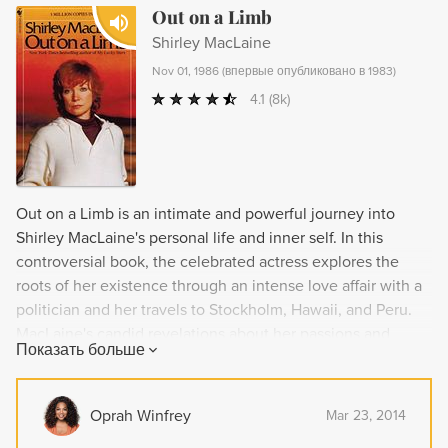
Out on a Limb
Shirley MacLaine
Nov 01, 1986
(
впервые опубликовано в 1983
)
4.1
(8k)
Out on a Limb is an intimate and powerful journey into
Shirley MacLaine's personal life and inner self. In this
controversial book, the celebrated actress explores the
roots of her existence through an intense love affair with a
politician and her travels to Stockholm, Hawaii, and Peru.
MacLaine's candid revelations about her passions and
Показать больше
relationships invite readers to discover new insights and a
luminous new world of self-discovery. This engrossing and
honest account is not to be forgotten.
Oprah Winfrey
Mar 23, 2014