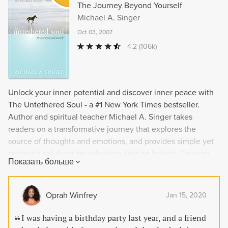
The Journey Beyond Yourself
Michael A. Singer
Oct 03, 2007
4.2
(106k)
Unlock your inner potential and discover inner peace with
The Untethered Soul - a #1 New York Times bestseller.
Author and spiritual teacher Michael A. Singer takes
readers on a transformative journey that explores the
source of thoughts and emotions, and provides simple yet
profound solutions for releasing limiting beliefs. Through
Показать больше
meditation and mindfulness, Singer shows how to live in
the present moment and release painful memories that
keep us from achieving happiness and self-realization. This
Oprah Winfrey
Jan 15, 2020
book offers a life-changing perspective for anyone looking
to let go of mental and emotional limitations, and is now
I was having a birthday party last year, and a friend
available in a special hardcover gift edition.