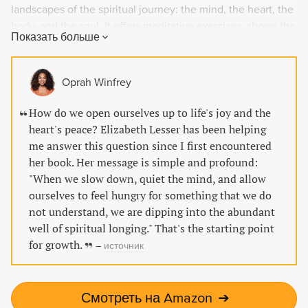
landscapes of the spiritual journey: the mind, the heart, the
body, and the soul. It offers meditative exercises, shows the
Показать больше
reader how to create a personal practice, gauge one's
progress, and choose effective spiritual teachers and
habits. Warm, accessible, and wise, this book will help you
Oprah Winfrey
satisfy your spiritual hunger.
How do we open ourselves up to life's joy and the
heart's peace? Elizabeth Lesser has been helping
me answer this question since I first encountered
her book. Her message is simple and profound:
"When we slow down, quiet the mind, and allow
ourselves to feel hungry for something that we do
not understand, we are dipping into the abundant
well of spiritual longing." That's the starting point
for growth.
–
источник
Смотреть на Amazon
➔