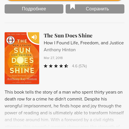
задуматься: кто я и какова моя история?
Подробнее
Сохранить
The Sun Does Shine
How I Found Life, Freedom, and Justice
Anthony Hinton
Mar 27, 2018
4.6
(57k)
This book tells the story of a man who spent thirty years on
death row for a crime he didn't commit. Despite his
wrongful imprisonment, he finds hope and joy through the
power of reading and is ultimately able to transform himself
and those around him. With a foreword by a civil rights
attorney, this powerful memoir showcases the strength of