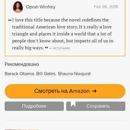
которого он не совершал. Селестия, несмотря на свой
Oprah Winfrey
Feb 06, 2018
сильный и независимый характер, опустошена. Она
вступает в отношения с Андре, ее другом детства и
I love this title because the novel redefines the
шафером на ее свадьбе. Она требует от мужа развода,
traditional American love story. It's really a love
понимая, что не сможет любить его как раньше.
triangle and places it inside a world that a lot of
Внезапно через пять лет приговор Роя отменяют, и он
people don't know about, but impacts all of us in
возвращается в Атланту, готовый возобновить
really big ways.
–
источник
отношения с женой.
Рекомендовано
Barack Obama
Bill Gates
Shauna Niequist
Смотреть на Amazon
➔
Подробнее
Сохранить