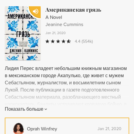
Американская грязь
A Novel
Jeanine Cummins
Jan 21, 2020
4.4
(554k)
Лидия Перес владеет небольшим книжным магазином
в мексиканском городе Акапулько, где живет с мужем
Себастьяном, журналистом, и восьмилетним сыном
Лукой. После публикации в газете подготовленного
Себастьяном материала, разоблачающего местный
наркокартель, бандиты устраивают кровавую бойню, в
Показать больше
которой убивают всех родных и близких Лидии –
шестнадцать человек. В живых чудом остаются только
она и Лука. Понимая, что на них объявлена охота, мать
Oprah Winfrey
Jan 21, 2020
и сын бегут из Акапулько. Спасая свои жизни, они