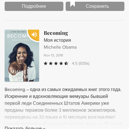
Подробнее
Сохранить
Becoming
Моя история
Michelle Obama
Nov 13, 2018
4.5
(935k)
Becoming – одна из самых ожидаемых книг этого года.
Искренние и вдохновляющие мемуары бывшей
первой леди Соединенных Штатов Америки уже
проданы тиражом более 3 миллионов экземпляров,
переведены на 32 языка и 10 месяцев возглавляют
самый престижный книжный рейтинг Amazon. В своей
Показать больше