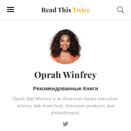
Read This
Twice
Oprah Winfrey
Рекомендованные Книги
Oprah Gail Winfrey is an American media executive,
actress, talk show host, television producer, and
philanthropist.