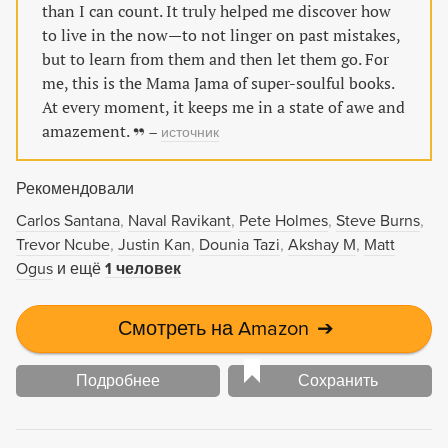
than I can count. It truly helped me discover how
to live in the now—to not linger on past mistakes,
but to learn from them and then let them go. For
me, this is the Mama Jama of super-soulful books.
At every moment, it keeps me in a state of awe and
amazement.
–
источник
Рекомендовали
Carlos Santana
Naval Ravikant
Pete Holmes
Steve Burns
Trevor Ncube
Justin Kan
Dounia Tazi
Akshay M
Matt
Ogus
и ещё
1 человек
Смотреть на Amazon
➔
Подробнее
Сохранить