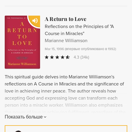
A Return to Love
Reflections on the Principles of "A
Course in Miracles"
Marianne Williamson
Mar 15, 1996
(
впервые опубликовано в 1992
)
4.3
(34k)
This spiritual guide delves into Marianne Williamson's
reflections on A Course in Miracles and the significance of
love in achieving inner peace. The author reveals how
accepting God and expressing love can transform each
person into a miracle worker. Williamson also emphasizes
the power of love in achieving fulfillment, regardless of the
Показать больше
nature of personal struggles in relationships, career, or
health. By practicing love, individuals can create a more