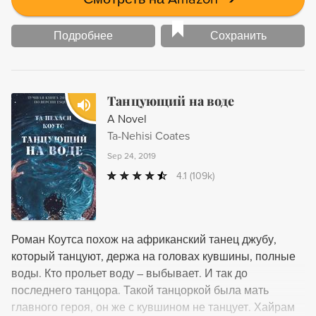
Подробнее
Сохранить
Танцующий на воде
A Novel
Ta-Nehisi Coates
Sep 24, 2019
4.1
(109k)
Роман Коутса похож на африканский танец джубу,
который танцуют, держа на головах кувшины, полные
воды. Кто прольет воду – выбывает. И так до
последнего танцора. Такой танцоркой была мать
главного героя, он же с кувшином не танцует. Хайрам