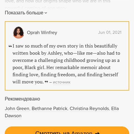
love, and how our origins shape who we are in this
powerful coming-of-age story.
Показать больше
Oprah Winfrey
Jun 01, 2021
I saw so much of my own story in this beautifully
written book by Ashley, who—like me—also had to
overcome a challenging childhood growing up as a
poor, Black girl. Her remarkable memoir about
finding love, finding freedom, and finding herself
will move you.
–
источник
Рекомендовано
John Green
Bethanne Patrick
Christina Reynolds
Ella
Dawson
Смотреть на Amazon
➔