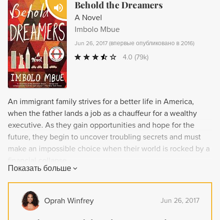
Behold the Dreamers
A Novel
Imbolo Mbue
Jun 26, 2017
(
впервые опубликовано в 2016
)
4.0
(79k)
An immigrant family strives for a better life in America,
when the father lands a job as a chauffeur for a wealthy
executive. As they gain opportunities and hope for the
future, they begin to uncover troubling secrets and must
make an impossible choice when their world is rocked by a
financial collapse.
Показать больше
Oprah Winfrey
Jun 26, 2017