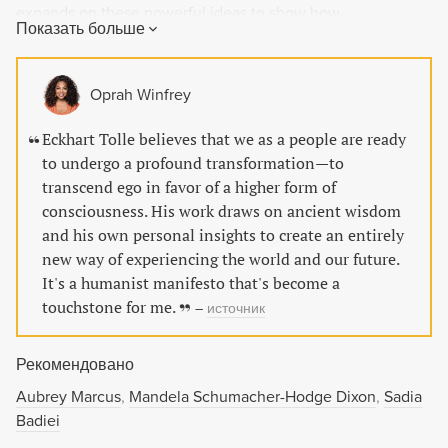
expands on these powerful ideas to show how
Показать больше
transcending our ego-based state of consciousness is not
only essential to personal happiness, but also the key to
ending conflict and suffering throughout the world. Tolle
Oprah Winfrey
describes how our attachment to the ego creates the
dysfunction that leads to anger, jealousy, and unhappiness,
Eckhart Tolle believes that we as a people are ready
and shows readers how to awaken to a new state of
to undergo a profound transformation—to
consciousness and follow the path to a truly fulfilling
transcend ego in favor of a higher form of
existence. "The Power of Now" was a question-and-answer
consciousness. His work draws on ancient wisdom
handbook. "A New Earth" has been written as a traditional
and his own personal insights to create an entirely
narrative, offering anecdotes and philosophies in a way that
new way of experiencing the world and our future.
is accessible to all. Illuminating, enlightening, and uplifting,
It's a humanist manifesto that's become a
"A New Earth" is a profoundly spiritual manifesto for a better
touchstone for me.
–
источник
way of life?and for building a better world.
Рекомендовано
Aubrey Marcus
Mandela Schumacher-Hodge Dixon
Sadia
Badiei