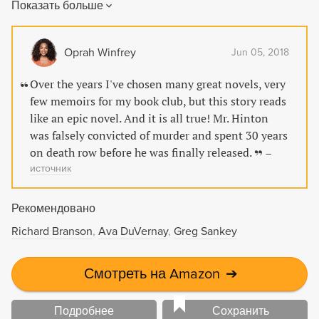
Показать больше
the human spirit in the face of injustice.
Oprah Winfrey
Jun 05, 2018
Over the years I've chosen many great novels, very
few memoirs for my book club, but this story reads
like an epic novel. And it is all true! Mr. Hinton
was falsely convicted of murder and spent 30 years
on death row before he was finally released.
–
источник
Рекомендовано
Richard Branson
Ava DuVernay
Greg Sankey
Смотреть на Amazon
➔
Подробнее
Сохранить